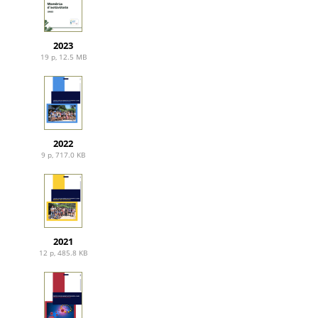
2023
19 p, 12.5 MB
2022
9 p, 717.0 KB
2021
12 p, 485.8 KB