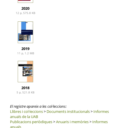
2020
12 p, 575.8 KB
2019
11 p, 1.2 MB
2018
5 p, 521.8 KB
El registre apareix a les col·leccions:
Llibres i col·leccions
>
Documents institucionals
>
Informes
anuals de la UAB
Publicacions periòdiques
>
Anuaris i memòries
>
Informes
anuals