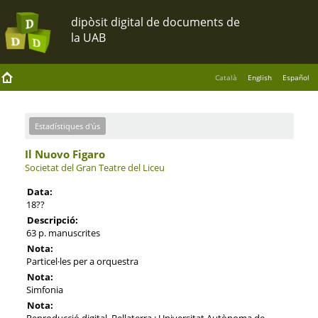
Català
English
Español
Estadístiques d'ús
Il Nuovo Figaro
Societat del Gran Teatre del Liceu
Data:
18??
Descripció:
63 p. manuscrites
Nota:
Particel·les per a orquestra
Nota:
Simfonia
Nota:
Reproducció digital. Bellaterra : Universitat Autònoma de