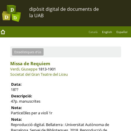
Català
English
Español
Estadístiques d'ús
Missa de Requiem
Verdi, Giuseppe
1813-1901
Societat del Gran Teatre del Liceu
Data:
18??
Descripció:
47p. manuscrites
Nota:
Particel3les per a violí 1r
Nota:
Reproducció digital. Bellaterra : Universitat Autònoma de
Barcelona. Servei de Biblioteques, 2018. Reproducció de