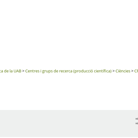
ca de la UAB
>
Centres i grups de recerca (producció científica)
>
Ciències
>
CR