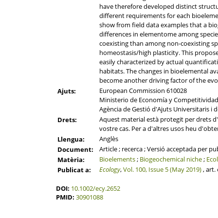
have therefore developed distinct struct
different requirements for each bioelemen
show from field data examples that a biog
differences in elementome among species
coexisting than among non-coexisting sp
homeostasis/high plasticity. This propos
easily characterized by actual quantifica
habitats. The changes in bioelemental av
become another driving factor of the evo
European Commission 610028
Ajuts:
Ministerio de Economía y Competitivida
Agència de Gestió d'Ajuts Universitaris i
Aquest material està protegit per drets d'a
Drets:
vostre cas. Per a d'altres usos heu d'obten
Anglès
Llengua:
Article ; recerca ; Versió acceptada per pu
Document:
Bioelements
;
Biogeochemical niche
;
Ecol
Matèria:
Ecology
,
Vol. 100, Issue 5 (May 2019)
, art
Publicat a:
DOI:
10.1002/ecy.2652
PMID:
30901088