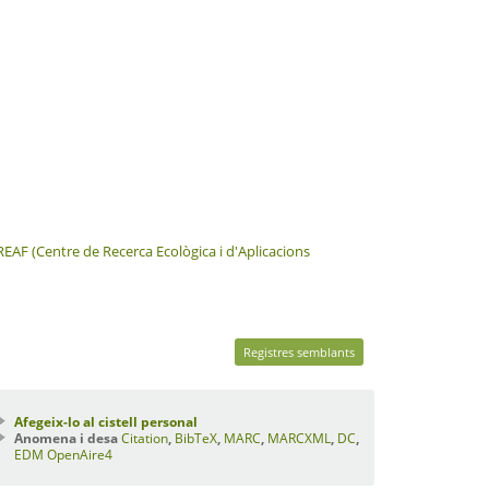
EAF (Centre de Recerca Ecològica i d'Aplicacions
Registres semblants
Afegeix-lo al cistell personal
Anomena i desa
Citation
,
BibTeX
,
MARC
,
MARCXML
,
DC
,
EDM
OpenAire4