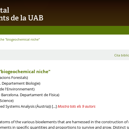
he "biogeochemical niche"
Cita bibli
"biogeochemical niche"
acions Forestals)
. Departement Biologie)
 de l'Environnement)
 Barcelona. Departament de Física)
Science)
ied Systems Analysis (Àustria))
[...]
Mostra tots els 9 autors
f atoms of the various bioelements that are harnessed in the construction of
ts in specific quantities and proportions to survive and grow. Distinct spe