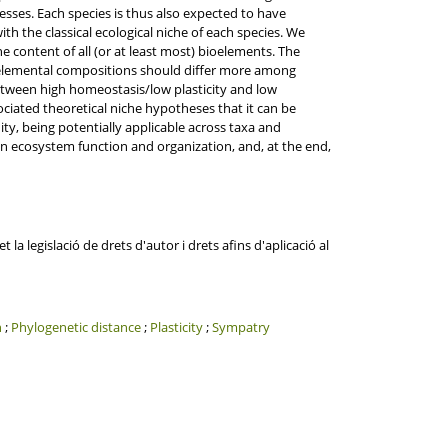
sses. Each species is thus also expected to have
h the classical ecological niche of each species. We
 content of all (or at least most) bioelements. The
oelemental compositions should differ more among
tween high homeostasis/low plasticity and low
ciated theoretical niche hypotheses that it can be
ty, being potentially applicable across taxa and
on ecosystem function and organization, and, at the end,
la legislació de drets d'autor i drets afins d'aplicació al
n
;
Phylogenetic distance
;
Plasticity
;
Sympatry