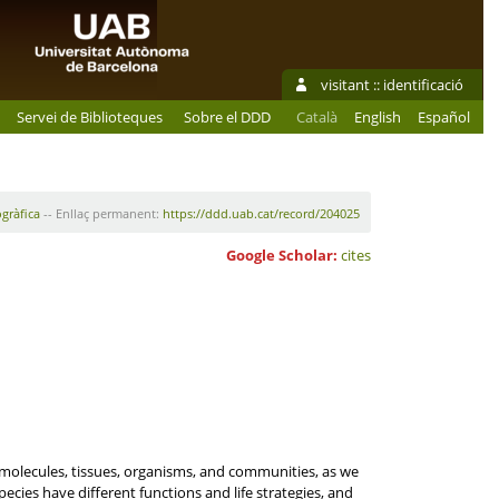
visitant ::
identificació
Servei de Biblioteques
Sobre el DDD
Català
English
Español
ogràfica
-- Enllaç permanent:
https://ddd.uab.cat/record/204025
Google Scholar:
cites
 molecules, tissues, organisms, and communities, as we
cies have different functions and life strategies, and