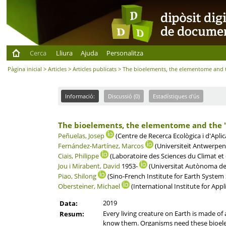
Cerca
Lliura
Ajuda
Personalitza
Pàgina inicial
>
Articles
>
Articles publicats
> The bioelements, the elementome and t
Informació:
Discussió (0)
Estadístiques d'ús
The bioelements, the elementome and the 
Peñuelas, Josep
(Centre de Recerca Ecològica i d'Aplic
Fernández-Martínez, Marcos
(Universiteit Antwerpen
Ciais, Philippe
(Laboratoire des Sciences du Climat et
Jou i Mirabent, David
1953-
(Universitat Autònoma de
Piao, Shilong
(Sino-French Institute for Earth System 
Obersteiner, Michael
(International Institute for Appl
2019
Data:
Every living creature on Earth is made o
Resum:
know them. Organisms need these bioelemen