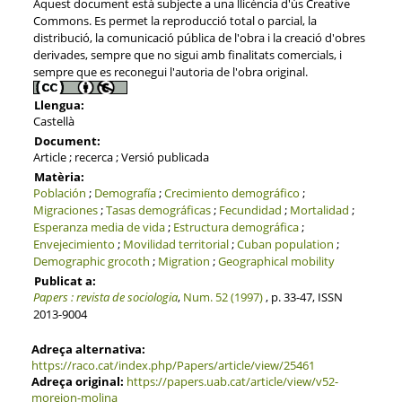
Aquest document està subjecte a una llicència d'ús Creative
Commons. Es permet la reproducció total o parcial, la
distribució, la comunicació pública de l'obra i la creació d'obres
derivades, sempre que no sigui amb finalitats comercials, i
sempre que es reconegui l'autoria de l'obra original.
Llengua:
Castellà
Document:
Article ; recerca ; Versió publicada
Matèria:
Población
;
Demografía
;
Crecimiento demográfico
;
Migraciones
;
Tasas demográficas
;
Fecundidad
;
Mortalidad
;
Esperanza media de vida
;
Estructura demográfica
;
Envejecimiento
;
Movilidad territorial
;
Cuban population
;
Demographic grocoth
;
Migration
;
Geographical mobility
Publicat a:
Papers : revista de sociologia
,
Num. 52 (1997)
, p. 33-47, ISSN
2013-9004
Adreça alternativa:
https://raco.cat/index.php/Papers/article/view/25461
Adreça original:
https://papers.uab.cat/article/view/v52-
morejon-molina