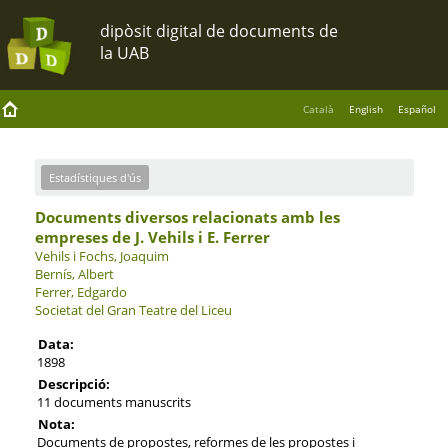
Català
English
Español
Estadístiques d'ús
Documents diversos relacionats amb les
empreses de J. Vehils i E. Ferrer
Vehils i Fochs, Joaquim
Bernís, Albert
Ferrer, Edgardo
Societat del Gran Teatre del Liceu
Data:
1898
Descripció:
11 documents manuscrits
Nota:
Documents de propostes, reformes de les propostes i