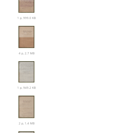
1 p, 999.0 KB
4 p, 2.7 MB
1 p, 949.2 KB
2 p, 1.4 MB