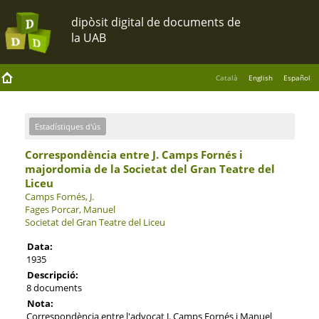
Català
English
Español
Estadístiques d'ús
Correspondència entre J. Camps Fornés i
majordomia de la Societat del Gran Teatre del
Liceu
Camps Fornés, J.
Fages Porcar, Manuel
Societat del Gran Teatre del Liceu
Data:
1935
Descripció:
8 documents
Nota:
Correspondència entre l'advocat J. Camps Fornés i Manuel