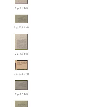
2 p, 1.4 MB
1 p, 525.1 KB
2 p, 1.6 MB
3 p, 874.8 KB
7 p, 2.9 MB