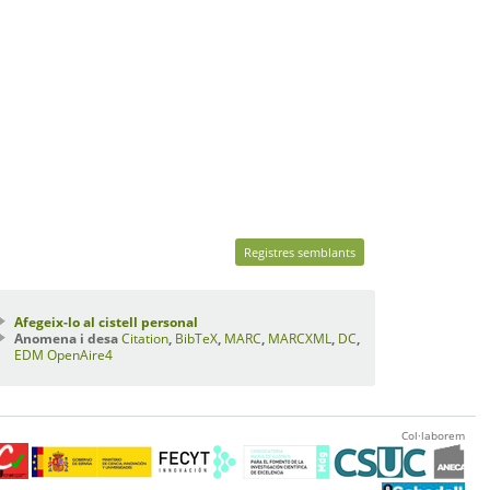
Registres semblants
Afegeix-lo al cistell personal
Anomena i desa
Citation
,
BibTeX
,
MARC
,
MARCXML
,
DC
,
EDM
OpenAire4
Col·laborem