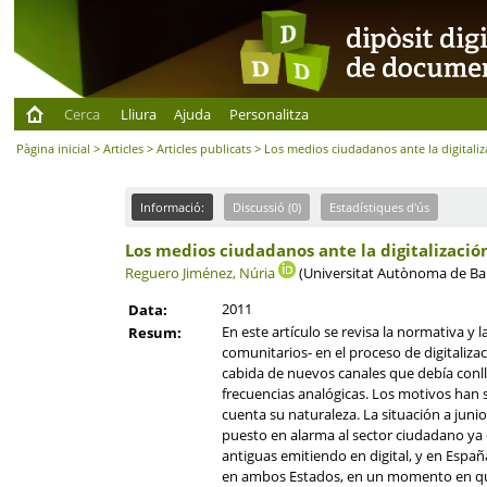
Cerca
Lliura
Ajuda
Personalitza
Pàgina inicial
>
Articles
>
Articles publicats
> Los medios ciudadanos ante la digitali
Informació:
Discussió (0)
Estadístiques d'ús
Los medios ciudadanos ante la digitalizaci
Reguero Jiménez, Núria
(Universitat Autònoma de Ba
2011
Data:
En este artículo se revisa la normativa y
Resum:
comunitarios- en el proceso de digitaliza
cabida de nuevos canales que debía conlle
frecuencias analógicas. Los motivos han 
cuenta su naturaleza. La situación a jun
puesto en alarma al sector ciudadano ya d
antiguas emitiendo en digital, y en Espa
en ambos Estados, en un momento en que 