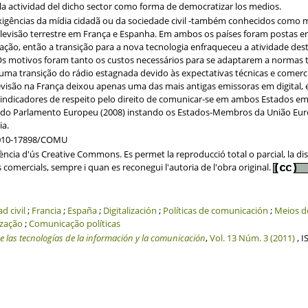
la actividad del dicho sector como forma de democratizar los medios.
exigências da mídia cidadã ou da sociedade civil -também conhecidos como mí
 televisão terrestre em França e Espanha. Em ambos os países foram postas
zação, então a transição para a nova tecnologia enfraqueceu a atividade des
 Os motivos foram tanto os custos necessários para se adaptarem a normas t
 uma transição do rádio estagnada devido às expectativas técnicas e comerc
elevisão na França deixou apenas uma das mais antigas emissoras em digital,
indicadores de respeito pelo direito de comunicar-se em ambos Estados e
do Parlamento Europeu (2008) instando os Estados-Membros da União Europ
ia.
O2010-17898/COMU
cia d'ús Creative Commons. Es permet la reproducció total o parcial, la distr
s comercials, sempre i quan es reconegui l'autoria de l'obra original.
d civil
;
Francia
;
España
;
Digitalización
;
Políticas de comunicación
;
Meios d
ização
;
Comunicação políticas
de las tecnologías de la información y la comunicación
,
Vol. 13 Núm. 3 (2011)
, I