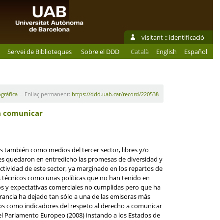
visitant ::
identificació
Servei de Biblioteques
Sobre el DDD
Català
English
Español
ogràfica
-- Enllaç permanent:
https://ddd.uab.cat/record/220538
 a comunicar
dos también como medios del tercer sector, libres y/o
íses quedaron en entredicho las promesas de diversidad y
actividad de este sector, ya marginado en los repartos de
s técnicos como unas políticas que no han tenido en
cos y expectativas comerciales no cumplidas pero que ha
Francia ha dejado tan sólo a una de las emisoras más
ados como indicadores del respeto al derecho a comunicar
el Parlamento Europeo (2008) instando a los Estados de