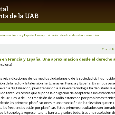
zación en Francia y España. Una aproximación desde el derecho a comunicar
Cita bibli
ón en Francia y España. Una aproximación desde el derecho
rcelona)
 las reivindicaciones de los medios ciudadanos o de la sociedad civil -conoci
ción de la radio y la televisión hertzianas en Francia y España. En ambos pa
var la digitalización, pues transición a la nueva tecnología ha debilitado la 
sido tanto los costes que supone la obligación de adaptarse a los estándare
io de 2011 es la de una transición de la radio estancada por problemas técni
esde las primeras planificaciones. Y una transición de la televisión que en 
ña, las frecuencias están por planificar. Estos primeros resultados son tom
la tecnología representa una barrera, y sobre todo, tras una resolución d