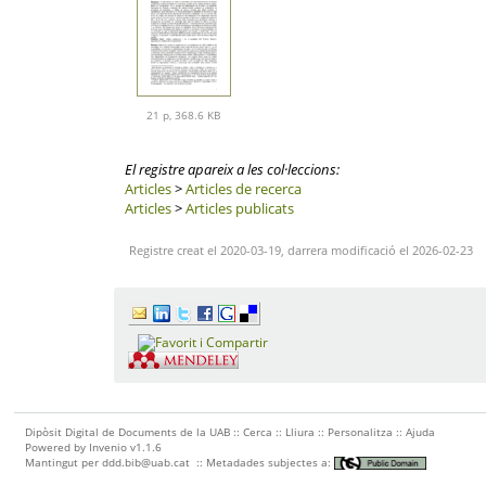
21 p, 368.6 KB
El registre apareix a les col·leccions:
Articles
>
Articles de recerca
Articles
>
Articles publicats
Registre creat el 2020-03-19, darrera modificació el 2026-02-23
Dipòsit Digital de Documents de la UAB ::
Cerca
::
Lliura
::
Personalitza
::
Ajuda
Powered by
Invenio
v1.1.6
Mantingut per
ddd.bib@uab.cat
::
Metadades subjectes a: