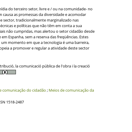
dia do terceiro setor, livre e / ou na comunidade- no
 em causa as promessas da diversidade e acomodar
te sector, tradicionalmente marginalizado nas
écnicas e políticas que não têm em conta a sua
iais não cumpridas, mas alertou o setor cidadão desde
 e em Espanha, sem a reserva das freqüências. Estes
m um momento em que a tecnologia é uma barreira,
eia a promover e regular a atividade deste sector
ibució, la comunicació pública de l'obra i la creació
e comunicação do cidadão
;
Meios de comunicação da
SSN 1518-2487