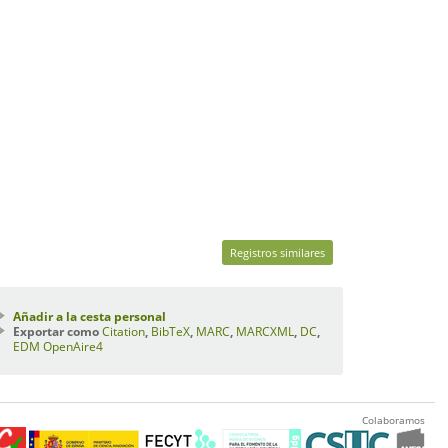
Registros similares
Añadir a la cesta personal
Exportar como
Citation
,
BibTeX
,
MARC
,
MARCXML
,
DC
,
EDM
OpenAire4
Colaboramos