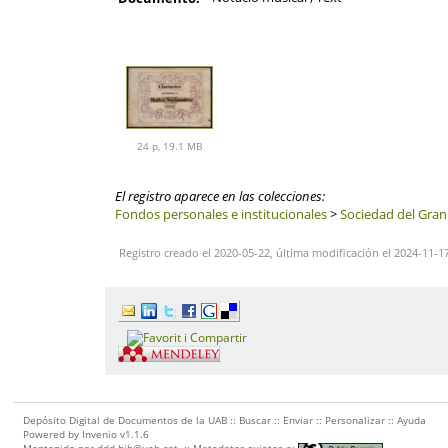
24 p, 19.1 MB
El registro aparece en las colecciones:
Fondos personales e institucionales
>
Sociedad del Gran
Registro creado el 2020-05-22, última modificación el 2024-11-1
Depósito Digital de Documentos de la UAB ::
Buscar
::
Enviar
::
Personalizar
::
Ayuda
Powered by
Invenio
v1.1.6
Mantenido por
ddd.bib@uab.cat
::
Metadatos sujetos a: