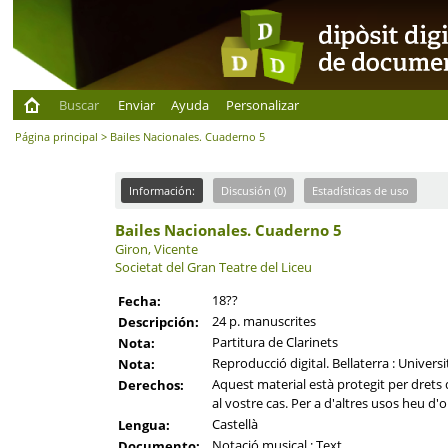
Buscar
Enviar
Ayuda
Personalizar
Página principal
> Bailes Nacionales. Cuaderno 5
Información:
Discusión (0)
Estadísticas de uso
Bailes Nacionales. Cuaderno 5
Giron, Vicente
Societat del Gran Teatre del Liceu
18??
Fecha:
24 p. manuscrites
Descripción:
Partitura de Clarinets
Nota:
Reproducció digital. Bellaterra : Univer
Nota:
Aquest material està protegit per drets d
Derechos:
al vostre cas. Per a d'altres usos heu d'o
Castellà
Lengua:
Notació musical ; Text
Documento: