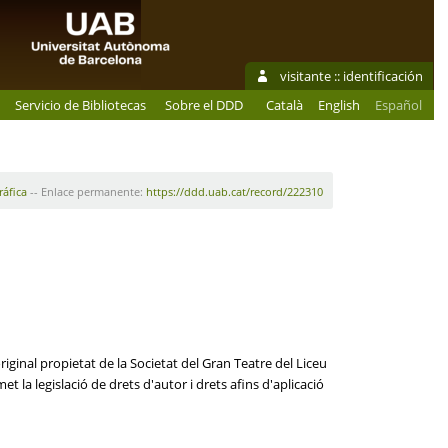
visitante ::
identificación
Servicio de Bibliotecas
Sobre el DDD
Català
English
Español
ráfica
-- Enlace permanente:
https://ddd.uab.cat/record/222310
iginal propietat de la Societat del Gran Teatre del Liceu
t la legislació de drets d'autor i drets afins d'aplicació