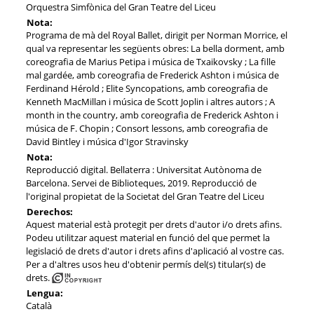
Orquestra Simfònica del Gran Teatre del Liceu
Nota:
Programa de mà del Royal Ballet, dirigit per Norman Morrice, el
qual va representar les següents obres: La bella dorment, amb
coreografia de Marius Petipa i música de Txaikovsky ; La fille
mal gardée, amb coreografia de Frederick Ashton i música de
Ferdinand Hérold ; Elite Syncopations, amb coreografia de
Kenneth MacMillan i música de Scott Joplin i altres autors ; A
month in the country, amb coreografia de Frederick Ashton i
música de F. Chopin ; Consort lessons, amb coreografia de
David Bintley i música d'Igor Stravinsky
Nota:
Reproducció digital. Bellaterra : Universitat Autònoma de
Barcelona. Servei de Biblioteques, 2019. Reproducció de
l'original propietat de la Societat del Gran Teatre del Liceu
Derechos:
Aquest material està protegit per drets d'autor i/o drets afins.
Podeu utilitzar aquest material en funció del que permet la
legislació de drets d'autor i drets afins d'aplicació al vostre cas.
Per a d'altres usos heu d'obtenir permís del(s) titular(s) de
drets.
Lengua:
Català