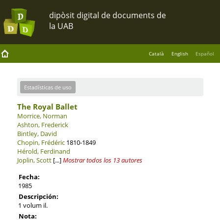
Català
English
Español
Estadísticas de uso
The Royal Ballet
Morrice, Norman
Ashton, Frederick
Bintley, David
Chopin, Frédéric
1810-1849
Hérold, Ferdinand
Joplin, Scott
[...]
Mostrar todos los 13 autores
Fecha:
1985
Descripción:
1 volum il.
Nota: