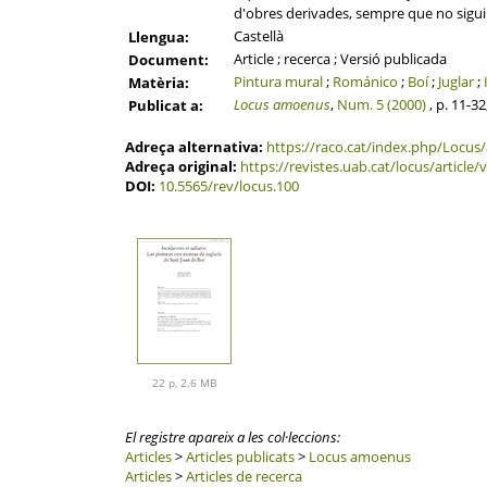
d'obres derivades, sempre que no sigui a
Castellà
Llengua:
Article ; recerca ; Versió publicada
Document:
Pintura mural
;
Románico
;
Boí
;
Juglar
;
Matèria:
Locus amoenus
,
Num. 5 (2000)
, p. 11-3
Publicat a:
Adreça alternativa:
https://raco.cat/index.php/Locus/
Adreça original:
https://revistes.uab.cat/locus/article
DOI:
10.5565/rev/locus.100
22 p, 2.6 MB
El registre apareix a les col·leccions:
Articles
>
Articles publicats
>
Locus amoenus
Articles
>
Articles de recerca