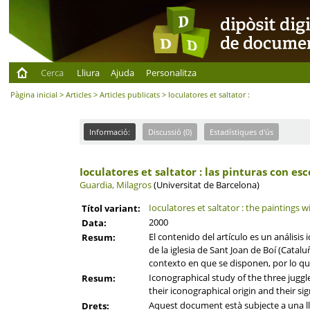
Cerca
Lliura
Ajuda
Personalitza
Pàgina inicial
>
Articles
>
Articles publicats
> Ioculatores et saltator :
Informació:
Discussió (0)
Estadístiques d'ús
Ioculatores et saltator : las pinturas con es
Guardia, Milagros
(Universitat de Barcelona)
Ioculatores et saltator : the paintings w
Títol variant:
2000
Data:
El contenido del artículo es un análisis
Resum:
de la iglesia de Sant Joan de Boí (Catalu
contexto en que se disponen, por lo que
Iconographical study of the three juggl
Resum:
their iconographical origin and their si
Aquest document està subjecte a una llic
Drets: