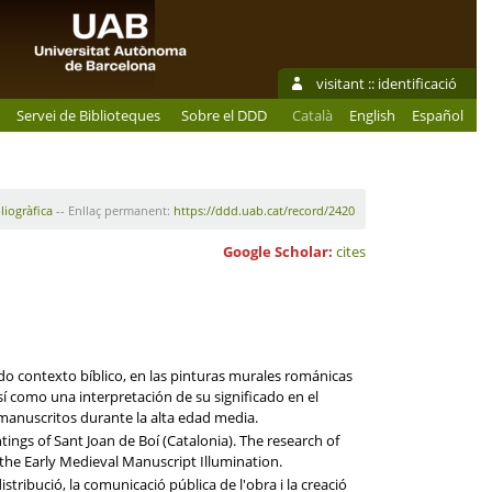
visitant ::
identificació
Servei de Biblioteques
Sobre el DDD
Català
English
Español
liogràfica
-- Enllaç permanent:
https://ddd.uab.cat/record/2420
Google Scholar:
cites
todo contexto bíblico, en las pinturas murales románicas
 así como una interpretación de su significado en el
e manuscritos durante la alta edad media.
ings of Sant Joan de Boí (Catalonia). The research of
h the Early Medieval Manuscript Illumination.
tribució, la comunicació pública de l'obra i la creació