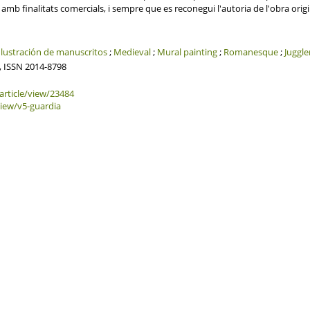
mb finalitats comercials, i sempre que es reconegui l'autoria de l'obra origi
Ilustración de manuscritos
;
Medieval
;
Mural painting
;
Romanesque
;
Juggle
2, ISSN 2014-8798
article/view/23484
/view/v5-guardia