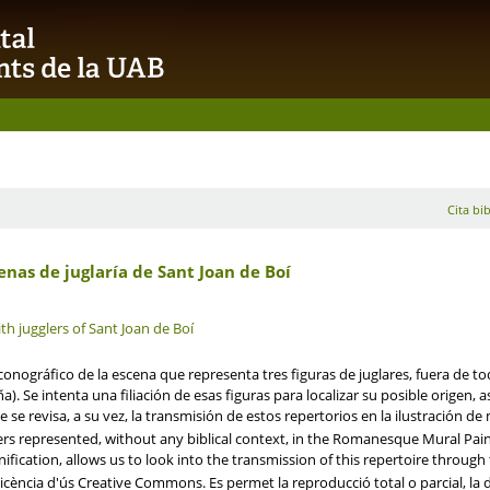
Cita bib
cenas de juglaría de Sant Joan de Boí
ith jugglers of Sant Joan de Boí
 iconográfico de la escena que representa tres figuras de juglares, fuera de 
ña). Se intenta una filiación de esas figuras para localizar su posible origen,
 se revisa, a su vez, la transmisión de estos repertorios en la ilustración d
ers represented, without any biblical context, in the Romanesque Mural Paint
gnification, allows us to look into the transmission of this repertoire throug
ència d'ús Creative Commons. Es permet la reproducció total o parcial, la dis