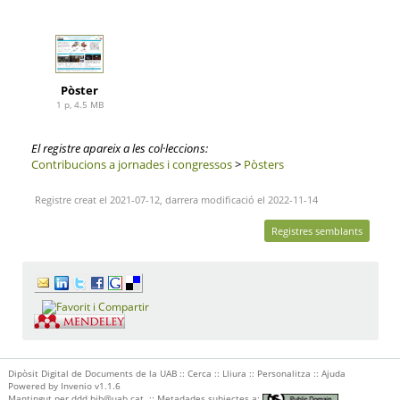
Pòster
1 p, 4.5 MB
El registre apareix a les col·leccions:
Contribucions a jornades i congressos
>
Pòsters
Registre creat el 2021-07-12, darrera modificació el 2022-11-14
Registres semblants
Dipòsit Digital de Documents de la UAB ::
Cerca
::
Lliura
::
Personalitza
::
Ajuda
Powered by
Invenio
v1.1.6
Mantingut per
ddd.bib@uab.cat
::
Metadades subjectes a: