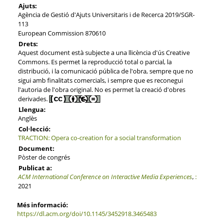
Ajuts:
Agència de Gestió d'Ajuts Universitaris i de Recerca 2019/SGR-
113
European Commission 870610
Drets:
Aquest document està subjecte a una llicència d'ús Creative
Commons. Es permet la reproducció total o parcial, la
distribució, i la comunicació pública de l'obra, sempre que no
sigui amb finalitats comercials, i sempre que es reconegui
l'autoria de l'obra original. No es permet la creació d'obres
derivades.
Llengua:
Anglès
Col·lecció:
TRACTION: Opera co-creation for a social transformation
Document:
Pòster de congrés
Publicat a:
ACM International Conference on Interactive Media Experiences
,
:
2021
Més informació:
https://dl.acm.org/doi/10.1145/3452918.3465483