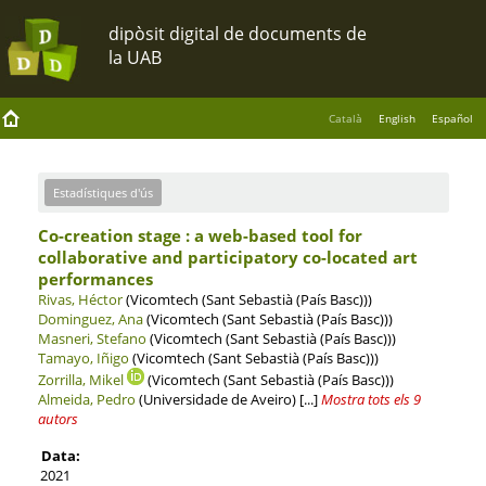
Català
English
Español
Estadístiques d'ús
Co-creation stage : a web-based tool for
collaborative and participatory co-located art
performances
Rivas, Héctor
(Vicomtech (Sant Sebastià (País Basc)))
Dominguez, Ana
(Vicomtech (Sant Sebastià (País Basc)))
Masneri, Stefano
(Vicomtech (Sant Sebastià (País Basc)))
Tamayo, Iñigo
(Vicomtech (Sant Sebastià (País Basc)))
Zorrilla, Mikel
(Vicomtech (Sant Sebastià (País Basc)))
Almeida, Pedro
(Universidade de Aveiro)
[...]
Mostra tots els 9
autors
Data:
2021