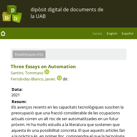
Català
English
Español
Estadístiques d'ús
Three Essays on Automation
Santini, Tommaso
Fernández-Blanco, Javier,
dir.
Data:
2021
Resum:
Els avenços recents en les capacitats tecnològiques susciten la
preocupació que una fracció considerable de les ocupacions
actuals corren un alt risc de ser automatitzades en un futur
pròxim. Hi ha molts estudis a la literatura que sostenen que
aquesta és una possibilitat concreta. El que aquests articles fan
a la pràctica és, en primer lloc, comprendre el que la tecnologia