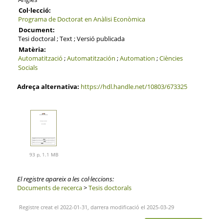
Col·lecció:
Programa de Doctorat en Anàlisi Econòmica
Document:
Tesi doctoral ; Text ; Versió publicada
Matèria:
Automatització
;
Automatitzación
;
Automation
;
Ciències
Socials
Adreça alternativa:
https://hdl.handle.net/10803/673325
93 p, 1.1 MB
El registre apareix a les col·leccions:
Documents de recerca
>
Tesis doctorals
Registre creat el 2022-01-31, darrera modificació el 2025-03-29