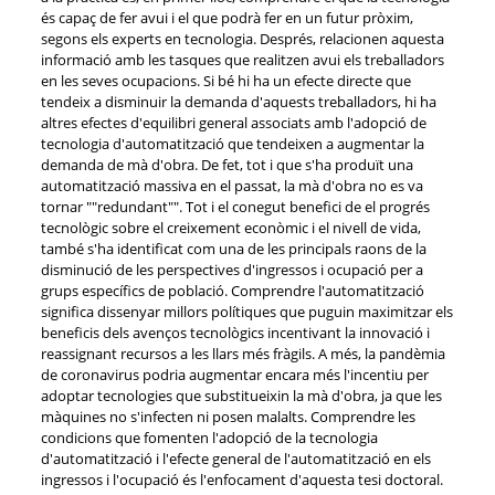
és capaç de fer avui i el que podrà fer en un futur pròxim,
segons els experts en tecnologia. Després, relacionen aquesta
informació amb les tasques que realitzen avui els treballadors
en les seves ocupacions. Si bé hi ha un efecte directe que
tendeix a disminuir la demanda d'aquests treballadors, hi ha
altres efectes d'equilibri general associats amb l'adopció de
tecnologia d'automatització que tendeixen a augmentar la
demanda de mà d'obra. De fet, tot i que s'ha produït una
automatització massiva en el passat, la mà d'obra no es va
tornar ""redundant"". Tot i el conegut benefici de el progrés
tecnològic sobre el creixement econòmic i el nivell de vida,
també s'ha identificat com una de les principals raons de la
disminució de les perspectives d'ingressos i ocupació per a
grups específics de població. Comprendre l'automatització
significa dissenyar millors polítiques que puguin maximitzar els
beneficis dels avenços tecnològics incentivant la innovació i
reassignant recursos a les llars més fràgils. A més, la pandèmia
de coronavirus podria augmentar encara més l'incentiu per
adoptar tecnologies que substitueixin la mà d'obra, ja que les
màquines no s'infecten ni posen malalts. Comprendre les
condicions que fomenten l'adopció de la tecnologia
d'automatització i l'efecte general de l'automatització en els
ingressos i l'ocupació és l'enfocament d'aquesta tesi doctoral.