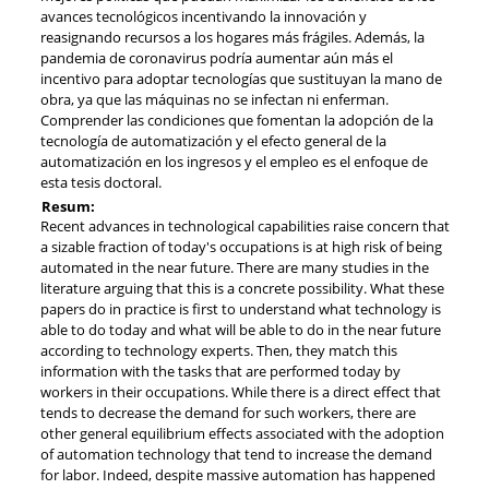
avances tecnológicos incentivando la innovación y
reasignando recursos a los hogares más frágiles. Además, la
pandemia de coronavirus podría aumentar aún más el
incentivo para adoptar tecnologías que sustituyan la mano de
obra, ya que las máquinas no se infectan ni enferman.
Comprender las condiciones que fomentan la adopción de la
tecnología de automatización y el efecto general de la
automatización en los ingresos y el empleo es el enfoque de
esta tesis doctoral.
Resum:
Recent advances in technological capabilities raise concern that
a sizable fraction of today's occupations is at high risk of being
automated in the near future. There are many studies in the
literature arguing that this is a concrete possibility. What these
papers do in practice is first to understand what technology is
able to do today and what will be able to do in the near future
according to technology experts. Then, they match this
information with the tasks that are performed today by
workers in their occupations. While there is a direct effect that
tends to decrease the demand for such workers, there are
other general equilibrium effects associated with the adoption
of automation technology that tend to increase the demand
for labor. Indeed, despite massive automation has happened