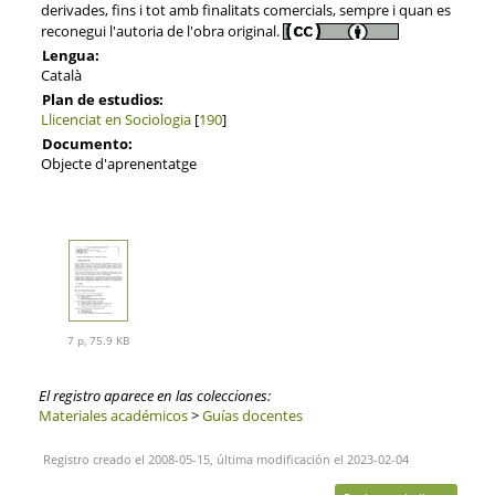
derivades, fins i tot amb finalitats comercials, sempre i quan es
reconegui l'autoria de l'obra original.
Lengua:
Català
Plan de estudios:
Llicenciat en Sociologia
[
190
]
Documento:
Objecte d'aprenentatge
7 p, 75.9 KB
El registro aparece en las colecciones:
Materiales académicos
>
Guías docentes
Registro creado el 2008-05-15, última modificación el 2023-02-04