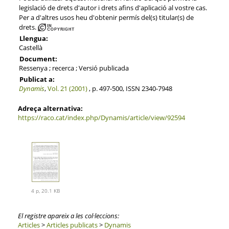
legislació de drets d'autor i drets afins d'aplicació al vostre cas.
Per a d'altres usos heu d'obtenir permís del(s) titular(s) de
drets.
Llengua:
Castellà
Document:
Ressenya ; recerca ; Versió publicada
Publicat a:
Dynamis
,
Vol. 21 (2001)
, p. 497-500, ISSN 2340-7948
Adreça alternativa:
https://raco.cat/index.php/Dynamis/article/view/92594
4 p, 20.1 KB
El registre apareix a les col·leccions:
Articles
>
Articles publicats
>
Dynamis