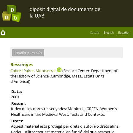
Català
English
Español
Estadístiques d'ús
Ressenyes
Cabré i Pairet, Montserrat
(Science Center. Department of
the History of Science (Cambridge, Mass., Estats Units
d'Amèrica))
Data:
2001
Resum:
Index de les obres ressenyades: Monica H. GREEN, Women's
Healthcare in the Medieval West. Texts and Contexts.
Drets:
Aquest material està protegit per drets d'autor i/o drets afins.
Podeu utilitzar aquest material en funció del que permet la