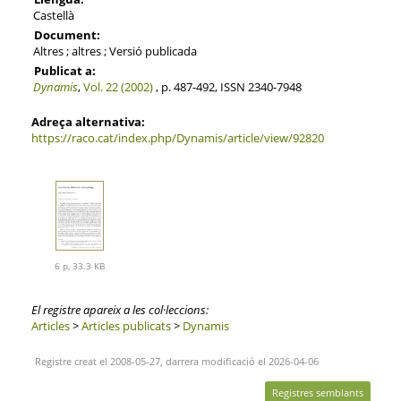
Castellà
Document:
Altres ; altres ; Versió publicada
Publicat a:
Dynamis
,
Vol. 22 (2002)
, p. 487-492, ISSN 2340-7948
Adreça alternativa:
https://raco.cat/index.php/Dynamis/article/view/92820
6 p, 33.3 KB
El registre apareix a les col·leccions:
Articles
>
Articles publicats
>
Dynamis
Registre creat el 2008-05-27, darrera modificació el 2026-04-06
Registres semblants