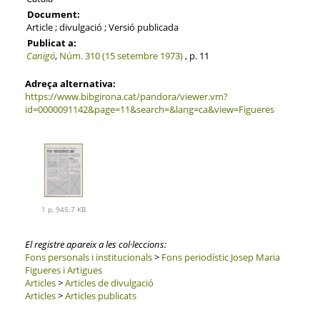
Document:
Article ; divulgació ; Versió publicada
Publicat a:
Canigó
,
Núm. 310 (15 setembre 1973)
, p. 11
Adreça alternativa:
https://www.bibgirona.cat/pandora/viewer.vm?
id=0000091142&page=11&search=&lang=ca&view=Figueres
1 p, 945.7 KB
El registre apareix a les col·leccions:
Fons personals i institucionals
>
Fons periodístic Josep Maria
Figueres i Artigues
Articles
>
Articles de divulgació
Articles
>
Articles publicats