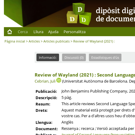
Cerca
Lliura
Ajuda
Personalitza
Pàgina inicial
>
Articles
>
Articles publicats
> Review of Wayland (2021) :
Informació:
Discussió (0)
Estadístiques d'ús
Review of Wayland (2021) : Second Language
Cebrian, Juli
(Universitat Autònoma de Barcelona. Dep
John Benjamins Publishing Company, 20
Publicació:
5 pàg.
Descripció:
This article reviews Second Language Spe
Resum:
Aquest material està protegit per drets d'a
Drets:
vostre cas. Per a d'altres usos heu d'obten
Anglès
Llengua:
Ressenya ; recerca ; Versió acceptada per
Document:
Journal of Second Language Pronunciation