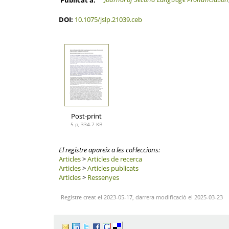
Publicat a:
DOI:
10.1075/jslp.21039.ceb
Post-print
5 p, 334.7 KB
El registre apareix a les col·leccions:
Articles
>
Articles de recerca
Articles
>
Articles publicats
Articles
>
Ressenyes
Registre creat el 2023-05-17, darrera modificació el 2025-03-23