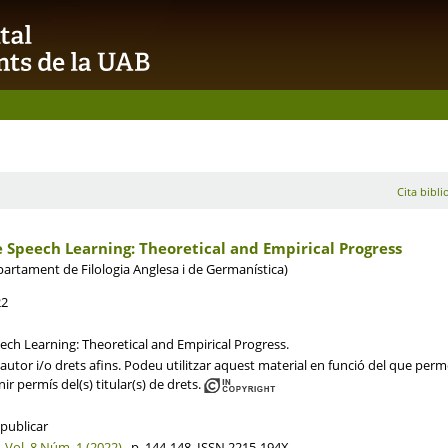
Cita bibli
 Speech Learning: Theoretical and Empirical Progress
artament de Filologia Anglesa i de Germanística)
22
ech Learning: Theoretical and Empirical Progress.
utor i/o drets afins. Podeu utilitzar aquest material en funció del que permet 
ir permís del(s) titular(s) de drets.
 publicar
,
Vol. 8 Núm. 1 (2022)
, p. 144-148, ISSN 2215-194X