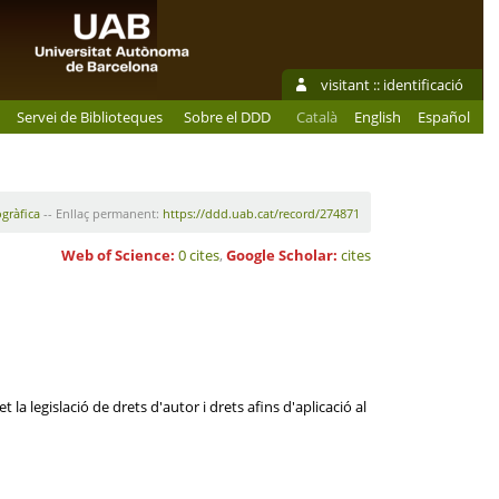
visitant ::
identificació
Servei de Biblioteques
Sobre el DDD
Català
English
Español
ogràfica
-- Enllaç permanent:
https://ddd.uab.cat/record/274871
Web of Science:
0 cites
,
Google Scholar:
cites
la legislació de drets d'autor i drets afins d'aplicació al