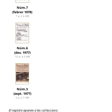
Núm.7
(febrer 1978)
7 p, 2.6 MB
Núm.6
(des. 1977)
10 p, 4.0 MB
Núm.3
(sept. 1977)
6 p, 2.7 MB
El registre apareix a les col·leccions: