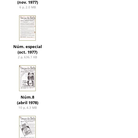
(nov. 1977)
6 p, 2.0 MB
Núm. especial
(oct. 1977)
2 p, 636.1 KB
Núm.8
(abril 1978)
10 p, 4.3 MB