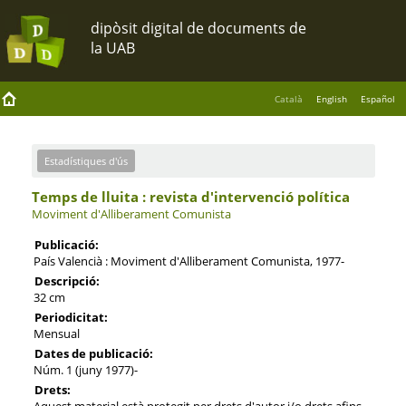
Català
English
Español
Estadístiques d'ús
Temps de lluita : revista d'intervenció política
Moviment d'Alliberament Comunista
Publicació:
País Valencià : Moviment d'Alliberament Comunista, 1977-
Descripció:
32 cm
Periodicitat:
Mensual
Dates de publicació:
Núm. 1 (juny 1977)-
Drets:
Aquest material està protegit per drets d'autor i/o drets afins.