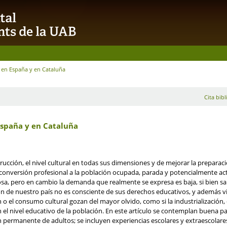
s en España y en Cataluña
Cita bibl
España y en Cataluña
rucción, el nivel cultural en todas sus dimensiones y de mejorar la preparac
reconversión profesional a la población ocupada, parada y potencialmente ac
osa, pero en cambio la demanda que realmente se expresa es baja, si bien s
n de nuestro país no es consciente de sus derechos educativos, y además 
ón o el consumo cultural gozan del mayor olvido, como si la industrialización
l nivel educativo de la población. En este artículo se contemplan buena part
 permanente de adultos; se incluyen experiencias escolares y extraescolare