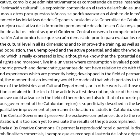
ucativo, como lo que administrativamente es competencia de otras instancia
"animación cultural". La exposición contenida en el texto del artículo es u
e unos u otros presupuestos teóricos, se podrá avanzar en el ámbito de lo teór
mente las iniciativas de dos Órganos vinculados a la Generalitat de Catalu
 mejora cualitativa de la formación permanente de adultos en Catalunya, pu
ón de adultos -mientras que el Gobierno Central conserva la competencia ex
stración Autonómica hace que sea aún demasiado pronto para evaluar los resu
 the cultural level in all its dimensions and to improve the training, as well as
 population, the unemployed and the active potential, and also the whole ad
d which is really expressed is low, although we know that the "potential de
al rights and moreover, live in a universe where consumption is valued positi
economic growth and democratic guarantee do not have relation to do with th
es and experiences which are presently being developped in the field of perma
l, the manner that an inventary would be made of that which pertains to th
nce of the Ministries and Cultural Departments, or in other words, all thos
on contained in the text of the article is a first description, since of the kno
n, we could advance in the field of theoretics and also in that of concrete pr
s government of the Catalonian region) is superficially described in the la
qualitative improvement of permanent education of adults in Catalonia, sin
e the Central Government preserve the exclusive competence-; due to the re
ion, it is too soon yet to evaluate the results of the job accomplished.
cia d'ús Creative Commons. Es permet la reproducció total o parcial, la distr
b finalitats comercials, i sempre que es reconegui l'autoria de l'obra origin