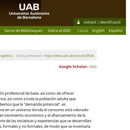
visitant ::
identificació
Servei de Biblioteques
Sobre el DDD
Català
English
Español
iogràfica
-- Enllaç permanent:
https://ddd.uab.cat/record/29536
Google Scholar:
cites
ión profesional de base, así como de ofrecer
tiva, así como a toda la población adulta que
abemos que la "demanda potencial", es
vive en un universo donde el consumo está valorado
, el crecimiento económico y el afianzamiento de la
e de las iniciativas y experiencias que se desarrollan
s, formales y no formales, de modo que se inventaría