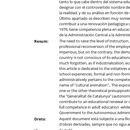
tanto lo que cabe dentro del sistema ed
designar con el controvertido nombre de 
la realidad, y de su análisis en función d
Último apartado se describen muy somera
contribuir a una renovación pedagógica o
1979, tiene competencia plena en educaci
de la Administración Central a la Admini
The need to raise the level of instruction,
Resum:
professional reconversion of the employed
imperious, but on the contrary, the deman
country is not conscious of its education
much forgotten, as if industrialization, 
this article is dedicated to the initiativ
school experiences, formal and non forma
administratively pertains to the compete
name of "cultural animation",. The expositi
one or the other theoretical presuppositio
the "Generalitat de Catalunya" (autonomou
contribute to an educational renewal or 
full competence in adult education -whil
Government to the Autonomous Administrat
Aquest document està subjecte a una llicèn
Drets:
d'obres derivades, sempre que no sigui am