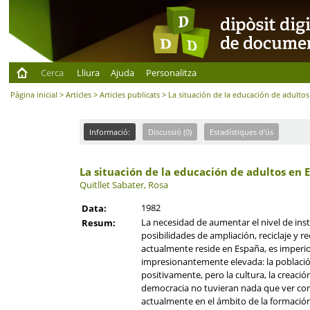
Cerca
Lliura
Ajuda
Personalitza
Pàgina inicial
>
Articles
>
Articles publicats
> La situación de la educación de adulto
Informació:
Discussió (0)
Estadístiques d'ús
La situación de la educación de adultos en 
Quitllet Sabater, Rosa
1982
Data:
La necesidad de aumentar el nivel de inst
Resum:
posibilidades de ampliación, reciclaje y 
actualmente reside en España, es imperi
impresionantemente elevada: la població
positivamente, pero la cultura, la creaci
democracia no tuvieran nada que ver con e
actualmente en el ámbito de la formación