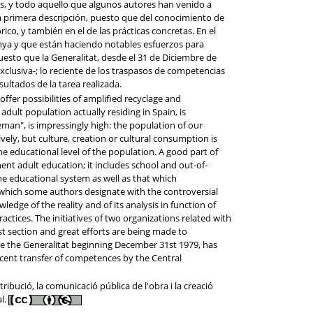
s, y todo aquello que algunos autores han venido a
na primera descripción, puesto que del conocimiento de
ico, y también en el de las prácticas concretas. En el
nya y que están haciendo notables esfuerzos para
esto que la Generalitat, desde el 31 de Diciembre de
clusiva-; lo reciente de los traspasos de competencias
ltados de la tarea realizada.
 offer possibilities of amplified recyclage and
ult population actually residing in Spain, is
man", is impressingly high: the population of our
vely, but culture, creation or cultural consumption is
e educational level of the population. A good part of
nent adult education; it includes school and out-of-
e educational system as well as that which
e which some authors designate with the controversial
wledge of the reality and of its analysis in function of
actices. The initiatives of two organizations related with
st section and great efforts are being made to
ce the Generalitat beginning December 31st 1979, has
cent transfer of competences by the Central
ibució, la comunicació pública de l'obra i la creació
al.