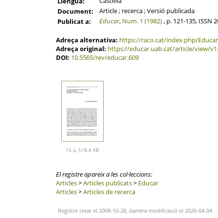
Castellà
Llengua:
Article ; recerca ; Versió publicada
Document:
Educar
,
Num. 1 (1982)
, p. 121-135, ISSN 
Publicat a:
Adreça alternativa:
https://raco.cat/index.php/Educar
Adreça original:
https://educar.uab.cat/article/view/v1-
DOI:
10.5565/rev/educar.609
16 p, 518.4 KB
El registre apareix a les col·leccions:
Articles
>
Articles publicats
>
Educar
Articles
>
Articles de recerca
Registre creat el 2008-10-28, darrera modificació el 2026-04-04