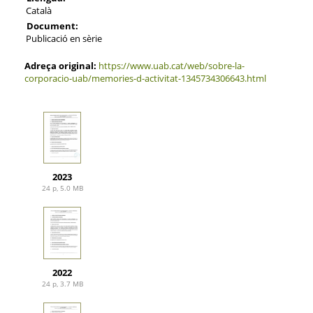
Català
Document:
Publicació en sèrie
Adreça original:
https://www.uab.cat/web/sobre-la-
corporacio-uab/memories-d-activitat-1345734306643.html
2023
24 p, 5.0 MB
2022
24 p, 3.7 MB