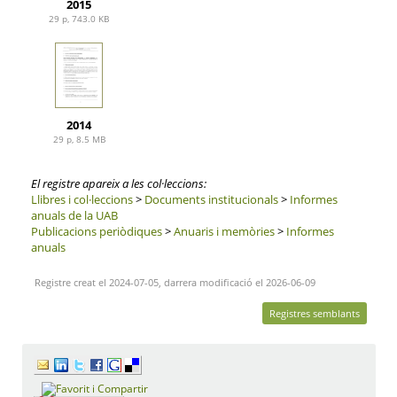
2015
29 p, 743.0 KB
2014
29 p, 8.5 MB
El registre apareix a les col·leccions:
Llibres i col·leccions
>
Documents institucionals
>
Informes
anuals de la UAB
Publicacions periòdiques
>
Anuaris i memòries
>
Informes
anuals
Registre creat el 2024-07-05, darrera modificació el 2026-06-09
Registres semblants