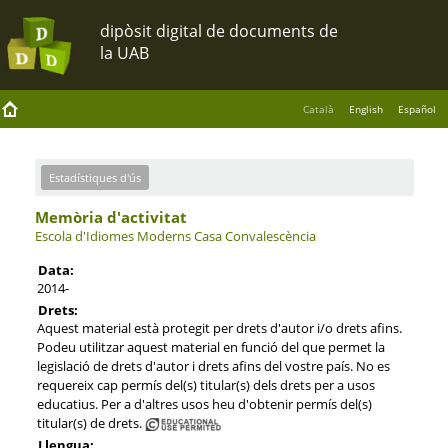
Català
English
Español
Estadístiques d'ús
Memòria d'activitat
Escola d'Idiomes Moderns Casa Convalescència
Data:
2014-
Drets:
Aquest material està protegit per drets d'autor i/o drets afins.
Podeu utilitzar aquest material en funció del que permet la
legislació de drets d'autor i drets afins del vostre país. No es
requereix cap permís del(s) titular(s) dels drets per a usos
educatius. Per a d'altres usos heu d'obtenir permís del(s)
titular(s) de drets.
Llengua: