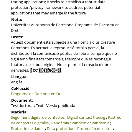
tracing applications; it seeks to establish a robust data
protection/privacy framework to address potential
applications that may emerge in the future.
Nota:
Universitat Autònoma de Barcelona. Programa de Doctorat en
Dret
Drets:
Aquest document està subjecte a una llicència d'ús Creative
Commons. Es permet la reproducció total o parcial, la
distribució, i la comunicació pública de l'obra, sempre que no
sigui amb finalitats comercials, i sempre que es reconegui
l'autoria de l'obra original. No es permet la creació d'obres
derivades.
Llengua:
Anglès
Col·lecció:
Programa de Doctorat en Dret
Document:
Tesi doctoral ; Text ; Versió publicada
Matèria:
Seguiment digital de contactes
;
Digital contact tracing
;
Rastreo
de contactes digitales
;
Pandèmia
;
Pandemic
;
Pandemia
;
Protecció de dades
;
Data protection
;
Protección de datos
;