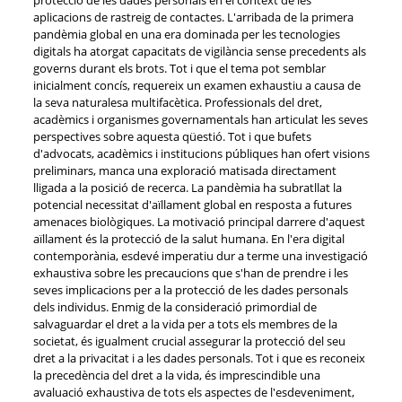
aplicacions de rastreig de contactes. L'arribada de la primera
pandèmia global en una era dominada per les tecnologies
digitals ha atorgat capacitats de vigilància sense precedents als
governs durant els brots. Tot i que el tema pot semblar
inicialment concís, requereix un examen exhaustiu a causa de
la seva naturalesa multifacètica. Professionals del dret,
acadèmics i organismes governamentals han articulat les seves
perspectives sobre aquesta qüestió. Tot i que bufets
d'advocats, acadèmics i institucions públiques han ofert visions
preliminars, manca una exploració matisada directament
lligada a la posició de recerca. La pandèmia ha subratllat la
potencial necessitat d'aïllament global en resposta a futures
amenaces biològiques. La motivació principal darrere d'aquest
aïllament és la protecció de la salut humana. En l'era digital
contemporània, esdevé imperatiu dur a terme una investigació
exhaustiva sobre les precaucions que s'han de prendre i les
seves implicacions per a la protecció de les dades personals
dels individus. Enmig de la consideració primordial de
salvaguardar el dret a la vida per a tots els membres de la
societat, és igualment crucial assegurar la protecció del seu
dret a la privacitat i a les dades personals. Tot i que es reconeix
la precedència del dret a la vida, és imprescindible una
avaluació exhaustiva de tots els aspectes de l'esdeveniment,