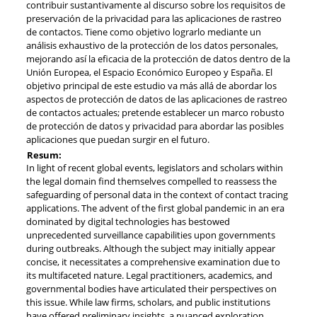
contribuir sustantivamente al discurso sobre los requisitos de
preservación de la privacidad para las aplicaciones de rastreo
de contactos. Tiene como objetivo lograrlo mediante un
análisis exhaustivo de la protección de los datos personales,
mejorando así la eficacia de la protección de datos dentro de la
Unión Europea, el Espacio Económico Europeo y España. El
objetivo principal de este estudio va más allá de abordar los
aspectos de protección de datos de las aplicaciones de rastreo
de contactos actuales; pretende establecer un marco robusto
de protección de datos y privacidad para abordar las posibles
aplicaciones que puedan surgir en el futuro.
Resum:
In light of recent global events, legislators and scholars within
the legal domain find themselves compelled to reassess the
safeguarding of personal data in the context of contact tracing
applications. The advent of the first global pandemic in an era
dominated by digital technologies has bestowed
unprecedented surveillance capabilities upon governments
during outbreaks. Although the subject may initially appear
concise, it necessitates a comprehensive examination due to
its multifaceted nature. Legal practitioners, academics, and
governmental bodies have articulated their perspectives on
this issue. While law firms, scholars, and public institutions
have offered preliminary insights, a nuanced exploration