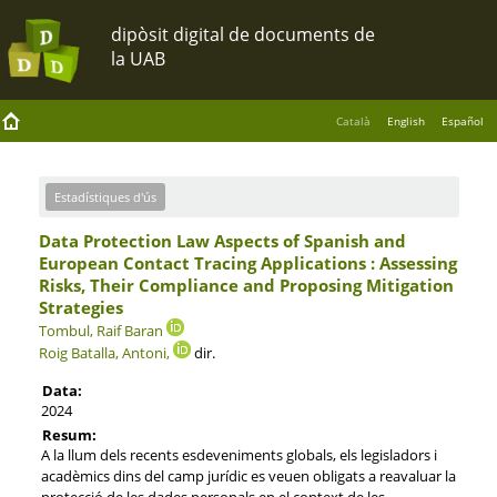
Català
English
Español
Estadístiques d'ús
Data Protection Law Aspects of Spanish and
European Contact Tracing Applications : Assessing
Risks, Their Compliance and Proposing Mitigation
Strategies
Tombul, Raif Baran
Roig Batalla, Antoni,
dir.
Data:
2024
Resum:
A la llum dels recents esdeveniments globals, els legisladors i
acadèmics dins del camp jurídic es veuen obligats a reavaluar la
protecció de les dades personals en el context de les