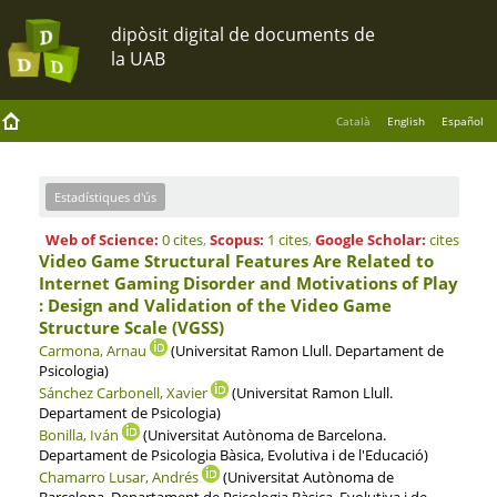
Català
English
Español
Estadístiques d'ús
Web of Science:
0 cites
,
Scopus:
1 cites
,
Google Scholar:
cites
Video Game Structural Features Are Related to
Internet Gaming Disorder and Motivations of Play
: Design and Validation of the Video Game
Structure Scale (VGSS)
Carmona, Arnau
(Universitat Ramon Llull. Departament de
Psicologia)
Sánchez Carbonell, Xavier
(Universitat Ramon Llull.
Departament de Psicologia)
Bonilla, Iván
(Universitat Autònoma de Barcelona.
Departament de Psicologia Bàsica, Evolutiva i de l'Educació)
Chamarro Lusar, Andrés
(Universitat Autònoma de
Barcelona. Departament de Psicologia Bàsica, Evolutiva i de