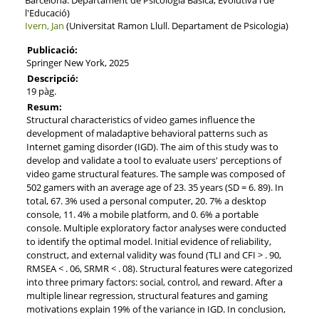
l'Educació)
Ivern, Jan
(Universitat Ramon Llull. Departament de Psicologia)
Publicació:
Springer New York, 2025
Descripció:
19 pàg.
Resum:
Structural characteristics of video games influence the
development of maladaptive behavioral patterns such as
Internet gaming disorder (IGD). The aim of this study was to
develop and validate a tool to evaluate users' perceptions of
video game structural features. The sample was composed of
502 gamers with an average age of 23. 35 years (SD = 6. 89). In
total, 67. 3% used a personal computer, 20. 7% a desktop
console, 11. 4% a mobile platform, and 0. 6% a portable
console. Multiple exploratory factor analyses were conducted
to identify the optimal model. Initial evidence of reliability,
construct, and external validity was found (TLI and CFI > . 90,
RMSEA < . 06, SRMR < . 08). Structural features were categorized
into three primary factors: social, control, and reward. After a
multiple linear regression, structural features and gaming
motivations explain 19% of the variance in IGD. In conclusion,