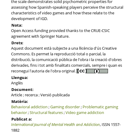
the scale demonstrates solid psychometric properties for
assessing how Spanish-speaking players perceive the structural
characteristics of video games and how these relate to the
development of IGD.
Nota:
Open Access funding provided thanks to the CRUE-CSIC
agreement with Springer Nature.
Drets:
Aquest document està subjecte a una llicència d'ús Creative
Commons. Es permet la reproducció total o parcial, la
distribució, la comunicació pública de l'obra i la creació d'obres
derivades, fins i tot amb finalitats comercials, sempre i quan es
reconegui l'autoria de l'obra original.
Llengua:
Anglès
Document:
Article ; recerca ; Versió publicada
Matèria:
Behavioral addiction
;
Gaming disorder
;
Problematic gaming
behavior
;
Structural features
;
Video game addiction
Publicat a:
International Journal of Mental Health and Addiction
, ISSN 1557-
1882