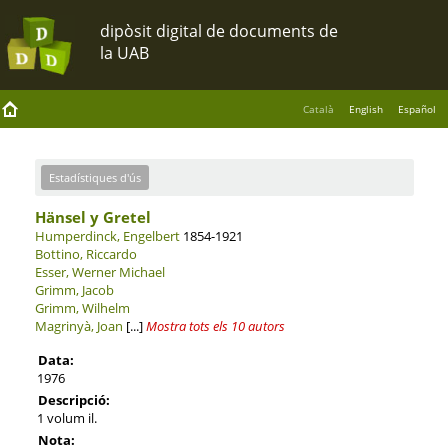
Català
English
Español
Estadístiques d'ús
Hänsel y Gretel
Humperdinck, Engelbert
1854-1921
Bottino, Riccardo
Esser, Werner Michael
Grimm, Jacob
Grimm, Wilhelm
Magrinyà, Joan
[...]
Mostra tots els 10 autors
Data:
1976
Descripció:
1 volum il.
Nota: