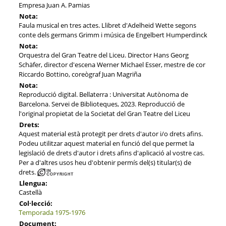
Empresa Juan A. Pamias
Nota:
Faula musical en tres actes. Llibret d'Adelheid Wette segons
conte dels germans Grimm i música de Engelbert Humperdinck
Nota:
Orquestra del Gran Teatre del Liceu. Director Hans Georg
Schäfer, director d'escena Werner Michael Esser, mestre de cor
Riccardo Bottino, coreògraf Juan Magriña
Nota:
Reproducció digital. Bellaterra : Universitat Autònoma de
Barcelona. Servei de Biblioteques, 2023. Reproducció de
l'original propietat de la Societat del Gran Teatre del Liceu
Drets:
Aquest material està protegit per drets d'autor i/o drets afins.
Podeu utilitzar aquest material en funció del que permet la
legislació de drets d'autor i drets afins d'aplicació al vostre cas.
Per a d'altres usos heu d'obtenir permís del(s) titular(s) de
drets.
Llengua:
Castellà
Col·lecció:
Temporada 1975-1976
Document: