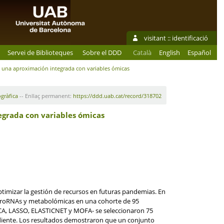
visitant ::
identificació
Servei de Biblioteques
Sobre el DDD
Català
English
Español
n una aproximación integrada con variables ómicas
ogràfica
-- Enllaç permanent:
https://ddd.uab.cat/record/318702
egrada con variables ómicas
ptimizar la gestión de recursos en futuras pandemias. En
, microRNAs y metabolómicas en una cohorte de 95
CA, LASSO, ELASTICNET y MOFA- se seleccionaron 75
ndiente. Los resultados demostraron que un conjunto