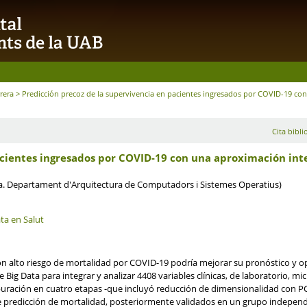
rrera
> Predicción precoz de la supervivencia en pacientes ingresados por COVID-19 co
Cita bibli
acientes ingresados por COVID-19 con una aproximación int
a. Departament d'Arquitectura de Computadors i Sistemes Operatius)
ata en Salut
con alto riesgo de mortalidad por COVID-19 podría mejorar su pronóstico y o
de Big Data para integrar y analizar 4408 variables clínicas, de laboratorio
uración en cuatro etapas -que incluyó reducción de dimensionalidad con P
 de predicción de mortalidad, posteriormente validados en un grupo indepe