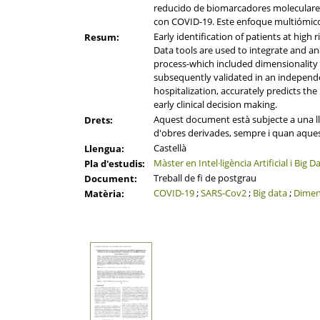
reducido de biomarcadores moleculares,
con COVID-19. Este enfoque multiómico,
Early identification of patients at hig
Resum:
Data tools are used to integrate and an
process-which included dimensionality
subsequently validated in an independe
hospitalization, accurately predicts the
early clinical decision making.
Aquest document està subjecte a una llic
Drets:
d'obres derivades, sempre i quan aqueste
Castellà
Llengua:
Màster en Intel·ligència Artificial i Big D
Pla d'estudis:
Treball de fi de postgrau
Document:
COVID-19
;
SARS-Cov2
;
Big data
;
Dimen
Matèria: