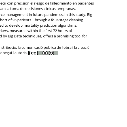
ir con precisión el riesgo de fallecimiento en pacientes
ara la toma de decisiones clínicas tempranas.
urce management in future pandemics. In this study, Big
hort of 95 patients. Through a four-stage cleaning
d to develop mortality prediction algorithms,
ers, measured within the first 72 hours of
ed by Big Data techniques, offers a promising tool for
tribució, la comunicació pública de l'obra i la creació
conegui l'autoria.