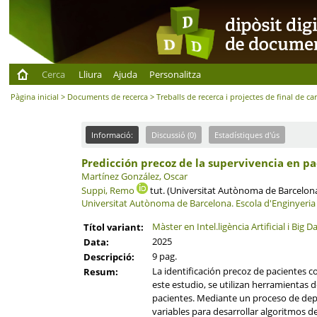
Cerca
Lliura
Ajuda
Personalitza
Pàgina inicial
>
Documents de recerca
>
Treballs de recerca i projectes de final de ca
Informació:
Discussió (0)
Estadístiques d'ús
Predicción precoz de la supervivencia en p
Martínez González, Oscar
Suppi, Remo
tut. (Universitat Autònoma de Barcelon
Universitat Autònoma de Barcelona.
Escola d'Enginyeria
Màster en Intel.ligència Artificial i Big D
Títol variant:
2025
Data:
9 pag.
Descripció:
La identificación precoz de pacientes 
Resum:
este estudio, se utilizan herramientas 
pacientes. Mediante un proceso de dep
variables para desarrollar algoritmos