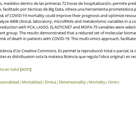
 medidos dentro de las primeras 72 horas de hospitalización, permite predec
 facilitado por técnicas de Big Data, ofrece una herramienta prometedora p
h risk of COVID-19 mortality could improve their prognosis and optimize reso
alyze 4408 clinical, laboratory, microRNAs and metabolomic variables in a co
 reduction with PCA, LASSO, ELASTICNET and MOFA-75 variables were selecte
nt group. The results demonstrated that a reduced set of molecular biomark
 risk of death in patients with COVID-19. This multi-omics approach, facilitat
ència d'ús Creative Commons. Es permet la reproducció total o parcial, la dis
s es distribueixin sota la mateixa llicència que regula l'obra original i es re
ata en Salut
[
4291
]
sionalidad
;
Mortalidad
;
Ómica
;
Dimensionality
;
Mortality
;
Omics