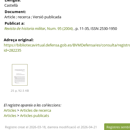
Castellà
Document:
Article ; recerca ; Versió publicada
Publicat a:
Revista de historia militar
,
Num. 95 (2004)
, p. 11-35, ISSN 2530-1950
Adreça original:
https://bibliotecavirtual.defensa.gob.es/BVMDefensa/es/consulta/registr
id=282235
25 p, 92.5 KB
El registre apareix a les col·leccions:
Articles
>
Articles de recerca
Articles
>
Articles publicats
Registre creat el 2026-03-18, darrera modificació el 2026-04-21
Registres sembl