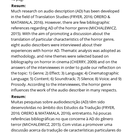
Resum:
Much research on audio description (AD) has been developed
in the field of Translation Studies (FRYER, 2016; ORERO &
MATAMALA, 2016). However, there are few bibliographic
references regarding AD of the horror genre (MICHALEWICZ,
2015). With the aim of promoting a discussion about the
translation of particular characteristics of the horror genre,
eight audio describers were interviewed about their
experiences with horror AD. Thematic analysis was adopted as
methodology, and nine themes were selected based on
bibliography on horror in cinema (CHERRY, 2009) and on the
answers of the interviewees in order to guide our reflection on
the topic: 1) Genre; 2) Effect; 3) Language; 4) Cinematographic
Language; 5) Content; 6) Soundtrack; 7) Silence; 8) Voice; and 9)
Prosody. According to the interviewees, the horror genre
influences the work of the audio describer in many respects.
Resum:
Muitas pesquisas sobre audiodescrição (AD) têm sido
desenvolvidas no âmbito dos Estudos da Tradução (FRYER,
2016; ORERO & MATAMALA, 2016), entretanto, há poucas
referências bibliográficas no que concerne à AD do gênero
terror (MICHALEWICZ, 2015). Com vistas a promover uma
discussão acerca da tradução de características particulares do