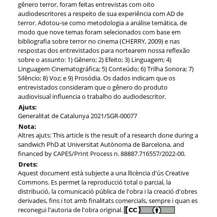
gênero terror, foram feitas entrevistas com oito
audiodescritores a respeito de sua experiência com AD de
terror. Adotou-se como metodologia a análise temática, de
modo que nove temas foram selecionados com base em
bibliografia sobre terror no cinema (CHERRY, 2009) e nas
respostas dos entrevistados para nortearem nossa reflexão
sobre o assunto: 1) Gênero; 2) Efeito; 3) Linguagem; 4)
Linguagem Cinematográfica; 5) Conteúdo; 6) Trilha Sonora; 7)
Silêncio; 8) Voz; e 9) Prosódia. Os dados indicam que os
entrevistados consideram que o gênero do produto
audiovisual influencia o trabalho do audiodescritor.
Ajuts:
Generalitat de Catalunya 2021/SGR-00077
Nota:
Altres ajuts: This article is the result of a research done during a
sandwich PhD at Universitat Autònoma de Barcelona, and
financed by CAPES/PrInt Process n. 88887.716557/2022-00.
Drets:
Aquest document està subjecte a una llicència d'ús Creative
Commons. Es permet la reproducció total o parcial, la
distribució, la comunicació pública de l'obra i la creació d'obres
derivades, fins i tot amb finalitats comercials, sempre i quan es
reconegui l'autoria de l'obra original.