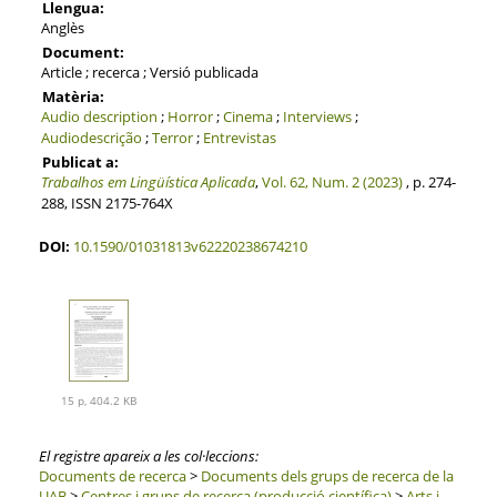
Llengua:
Anglès
Document:
Article ; recerca ; Versió publicada
Matèria:
Audio description
;
Horror
;
Cinema
;
Interviews
;
Audiodescrição
;
Terror
;
Entrevistas
Publicat a:
Trabalhos em Lingüística Aplicada
,
Vol. 62, Num. 2 (2023)
, p. 274-
288, ISSN 2175-764X
DOI:
10.1590/01031813v62220238674210
15 p, 404.2 KB
El registre apareix a les col·leccions:
Documents de recerca
>
Documents dels grups de recerca de la
UAB
>
Centres i grups de recerca (producció científica)
>
Arts i