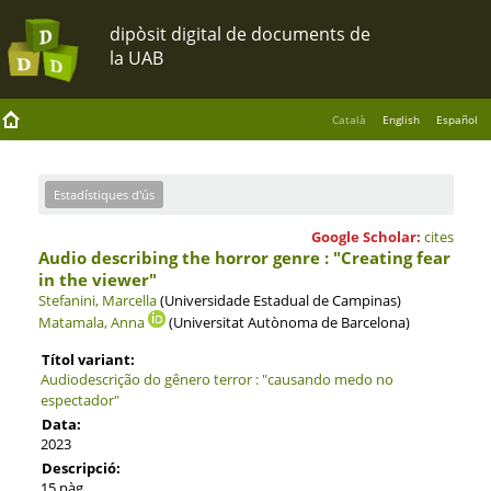
Català
English
Español
Estadístiques d'ús
Google Scholar:
cites
Audio describing the horror genre : "Creating fear
in the viewer"
Stefanini, Marcella
(Universidade Estadual de Campinas)
Matamala, Anna
(Universitat Autònoma de Barcelona)
Títol variant:
Audiodescrição do gênero terror : "causando medo no
espectador"
Data:
2023
Descripció:
15 pàg.