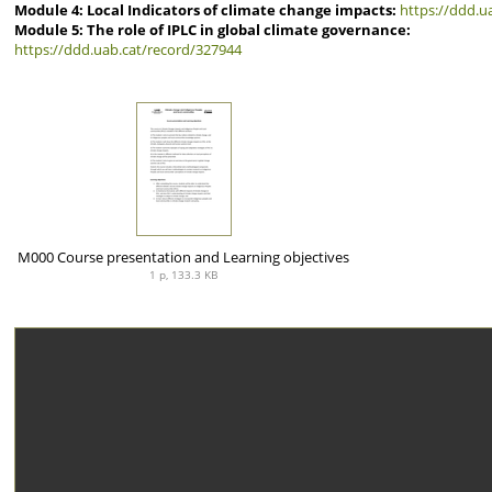
Module 4: Local Indicators of climate change impacts:
https://ddd.u
Module 5: The role of IPLC in global climate governance:
https://ddd.uab.cat/record/327944
M000 Course presentation and Learning objectives
1 p, 133.3 KB