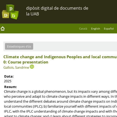
Català
English
Español
Estadístiques d'ús
Climate change and Indigenous Peoples and local commun
0: Course presentation
Gallois, Sandrine
Data:
2025
Resum:
Climate change is a global phenomenon, but its impacts vary among diffe
who perceive and adapt to climate change impacts in different ways. In thi
understand the different debates around climate change impacts on In
local communities (IPLC); b) familiarize yourself with different impacts o
IPLC, with the IPLC understanding of climate change impacts and with the
adapt to climate change; and c) learn about different strategies to incor