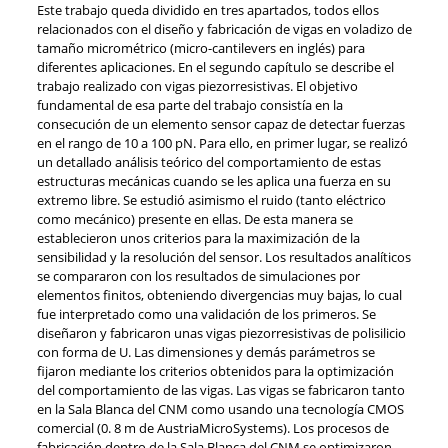
Este trabajo queda dividido en tres apartados, todos ellos
relacionados con el diseño y fabricación de vigas en voladizo de
tamaño micrométrico (micro-cantilevers en inglés) para
diferentes aplicaciones. En el segundo capítulo se describe el
trabajo realizado con vigas piezorresistivas. El objetivo
fundamental de esa parte del trabajo consistía en la
consecución de un elemento sensor capaz de detectar fuerzas
en el rango de 10 a 100 pN. Para ello, en primer lugar, se realizó
un detallado análisis teórico del comportamiento de estas
estructuras mecánicas cuando se les aplica una fuerza en su
extremo libre. Se estudió asimismo el ruido (tanto eléctrico
como mecánico) presente en ellas. De esta manera se
establecieron unos criterios para la maximización de la
sensibilidad y la resolución del sensor. Los resultados analíticos
se compararon con los resultados de simulaciones por
elementos finitos, obteniendo divergencias muy bajas, lo cual
fue interpretado como una validación de los primeros. Se
diseñaron y fabricaron unas vigas piezorresistivas de polisilicio
con forma de U. Las dimensiones y demás parámetros se
fijaron mediante los criterios obtenidos para la optimización
del comportamiento de las vigas. Las vigas se fabricaron tanto
en la Sala Blanca del CNM como usando una tecnología CMOS
comercial (0. 8 m de AustriaMicroSystems). Los procesos de
fabricación dentro de la Sala Blanca del CNM se optimizaron