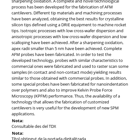
sharpening oxidation. A complete and novel technological
process has been developed for the fabrication of AFM
cantilevers. Different tip materials and machining processes
have been analyzed, obtaining the best results for crystalline
silicon tips defined using a DRIE equipment to machine rocket
tips. Isotropic processes with low cross-wafer dispersion and
anisotropic processes with low cross-wafer dispersion and low
scalloping have been achieved. After a sharpening oxidation,
apex radii smaller than 5 nm have been achieved. Complete
AFM probes have been fabricated. In order to test the
developed technology, probes with similar characteristics to
commercial ones were fabricated and used to raster scan some
samples (in contact and non-contact mode) yielding results
similar to those obtained with commercial probes. In addition,
some special probes have been fabricated for nanoindentation
over polymers and also to improve Kelvin Probe Force
Microscopy (KPFM) performance. Thus, the availability of a
technology that allows the fabrication of customized
cantilevers is very useful for the development of new SPM
applications.
Nota:
Consultable des del TDX
Nota:
Títol obtingut de la portada digitalitzada