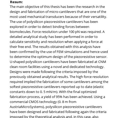
Resum:
The main objective of this thesis has been the research in the
design and fabrication of micro-cantilevers that are one of the
most used mechanical transducers because of their versatility.
The use of polysilicon piezoresistive cantilevers has been
explored in order to detect binding forces between
biomolecules. Force resolution under 100 pN was required. A
detailed analytical study has been performed in order to
calculate sensitivity and resolution when applying a force at
their free end. The results obtained with this analysis have
been confirmed by the use of FEM simulations and hence used
to determine the optimum design of the piezoresistive sensor.
U-shaped polysilicon cantilevers have been fabricated at CNM
clean room facilities using a novel and dedicated technology.
Designs were made following the criteria imposed by the
previously obtained analytical results. The high force resolution
required implied the fabrication of some cantilevers among the
softest piezoresistive cantilevers reported up to date (elastic
constants down to 0. 5 mN/m). With the final optimized
fabrication process, a yield of 95% has been achieved. Using a
commercial CMOS technology (0. 8 m from
AustriaMicroSystems), polysilicon piezoresistive cantilevers
have been designed and fabricated following again the criteria
imposed by the theoretical analysis and, in this case, also