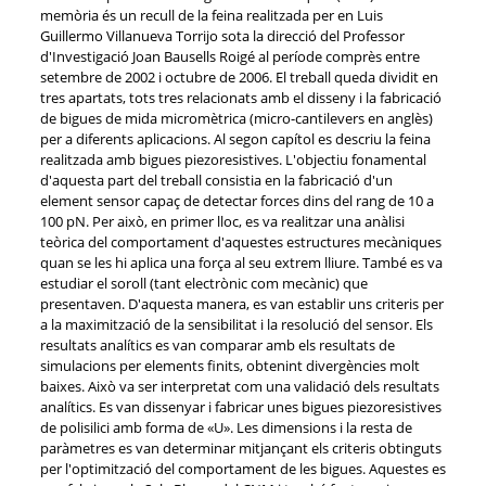
memòria és un recull de la feina realitzada per en Luis
Guillermo Villanueva Torrijo sota la direcció del Professor
d'Investigació Joan Bausells Roigé al període comprès entre
setembre de 2002 i octubre de 2006. El treball queda dividit en
tres apartats, tots tres relacionats amb el disseny i la fabricació
de bigues de mida micromètrica (micro-cantilevers en anglès)
per a diferents aplicacions. Al segon capítol es descriu la feina
realitzada amb bigues piezoresistives. L'objectiu fonamental
d'aquesta part del treball consistia en la fabricació d'un
element sensor capaç de detectar forces dins del rang de 10 a
100 pN. Per això, en primer lloc, es va realitzar una anàlisi
teòrica del comportament d'aquestes estructures mecàniques
quan se les hi aplica una força al seu extrem lliure. També es va
estudiar el soroll (tant electrònic com mecànic) que
presentaven. D'aquesta manera, es van establir uns criteris per
a la maximització de la sensibilitat i la resolució del sensor. Els
resultats analítics es van comparar amb els resultats de
simulacions per elements finits, obtenint divergències molt
baixes. Això va ser interpretat com una validació dels resultats
analítics. Es van dissenyar i fabricar unes bigues piezoresistives
de polisilici amb forma de «U». Les dimensions i la resta de
paràmetres es van determinar mitjançant els criteris obtinguts
per l'optimització del comportament de les bigues. Aquestes es