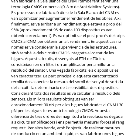
van fabricar a la Sala Blanca del CNM i també fent servir una
tecnologia CMOS comercial (0. 8 m de AustriaMicroSystems).
Els processos de fabricació dins de la Sala Blanca del CNM es
van optimitzar per augmentar el rendiment de les oblies. Així,
finalment, es va arribar a un rendiment que estava a prop del
95% (aproximadament 95 de cada 100 dispositius es van
obtenir correctament). Es va optimitzar el post procés dels xips
CMOS al CNM per obtenir un alt rendiment. En aquest cas no
només es va considerar la supervivència de les estructures,
sinó també la dels circuits CMOS integrats al costat de les
bigues. Aquests circuits, dissenyats al ETH de Zürich,
consisteixen en un filtre i un amplificador per a millorar la
resolució del sensor. Una vegada fabricats, els dispositius es
van caracteritzar. La part principal d'aquesta caracterització
recollia dos aspectes: la mesura del soroll del senyal de sortida
del circuit i la determinació de la sensibilitat dels dispositius.
Considerant tots dos resultats es va calcular la resolució dels
sensors. Els millors resultats obtinguts van ser
aproximadament 30 nN per a les bigues fabricades al CNM i 30
pN per les bigues fetes amb tecnologia CMOS. Aquesta
diferència de tres ordres de magnitud a la resolució és deguda
als circuits amplificadors i ens permetria mesurar forces al rang
requerit. Per altra banda, amb l'objectiu de realitzar mesures
de conducció en un ambient líquid, es van fabricar unes bigues