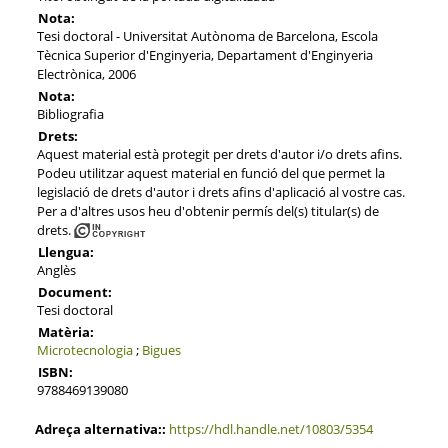
Nota:
Tesi doctoral - Universitat Autònoma de Barcelona, Escola
Tècnica Superior d'Enginyeria, Departament d'Enginyeria
Electrònica, 2006
Nota:
Bibliografia
Drets:
Aquest material està protegit per drets d'autor i/o drets afins.
Podeu utilitzar aquest material en funció del que permet la
legislació de drets d'autor i drets afins d'aplicació al vostre cas.
Per a d'altres usos heu d'obtenir permís del(s) titular(s) de
drets.
Llengua:
Anglès
Document:
Tesi doctoral
Matèria:
Microtecnologia
;
Bigues
ISBN:
9788469139080
Adreça alternativa::
https://hdl.handle.net/10803/5354