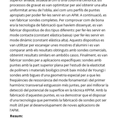
processos de gravat es van optimitzar per així obtenir una alta
uniformitat arreu de l'oblia, així com uns perfils de puntes
apropiats per poder fer-les servir en un AFM. A continuació, es
van fabricar sondes completes. Per comprovar com de bona
era la tecnologia de fabricació que havíem dissenyat, es van
fabricar dispositius de dos tipus diferents: per fer-les servir en
mode contacte (constant elàstica baixa) i per fer-les servir en
mode dinàmic (constant elàstica alta). Aquests dispositius es
van utilitzar per escanejar unes mostres d'alumini i es van
comparar amb els resultats obtinguts amb sondes comercials,
obtenint resultats similars en ambdós casos. Finalment, es van
fabricar sondes per a aplicacions específiques: sondes amb
puntes amb la part superior plana per l'estudi de la elasticitat
de polímers i materials biològics (molt baix mòdul de Young) i
sondes amb bigues d'una geometria especial per a que les
freqüències de ressonància del mode fonamental i del primer
harmònic transversal estiguessin més juntes, per així millorar la
detecció del potencial de superfície en la tècnica KPFM. Amb la
fabricació d'aquestes puntes, es va demostrar que el disposar
d'una tecnologia que permetés la fabricació de sondes pot ser
molt útil per al desenvolupament de noves aplicacions de
l'AFM.
Resum: