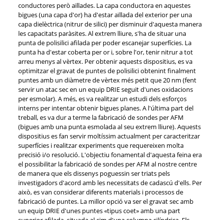
conductores però aïllades. La capa conductora en aquestes
bigues (una capa d'or) ha d'estar aïllada del exterior per una
capa dielèctrica (nitrur de silici) per disminuir d'aquesta manera
les capacitats paràsites. Al extrem lliure, s'ha de situar una
punta de polisilici afilada per poder escanejar superfícies. La
punta ha d'estar coberta per or i, sobre l'or, tenir nitrur a tot
arreu menys al vèrtex. Per obtenir aquests dispositius, es va
optimitzar el gravat de puntes de polisilici obtenint finalment
puntes amb un diàmetre de vèrtex més petit que 20 nm (fent
servir un atac sec en un equip DRIE seguit d'unes oxidacions
per esmolar). A més, es va realitzar un estudi dels esforços
interns per intentar obtenir bigues planes. A l'última part del
treball, es va dur a terme la fabricació de sondes per AFM
(bigues amb una punta esmolada al seu extrem lliure). Aquests
dispositius es fan servir moltíssim actualment per caracteritzar
superfícies i realitzar experiments que requereixen molta
precisió i/o resolució. L'objectiu fonamental d'aquesta feina era
el possibilitar la fabricació de sondes per AFM al nostre centre
de manera que els dissenys poguessin ser triats pels
investigadors d'acord amb les necessitats de cadascú d'ells. Per
això, es van considerar diferents materials i processos de
fabricació de puntes. La millor opció va ser el gravat sec amb
un equip DRIE d'unes puntes «tipus coet» amb una part
superior afilada, situada al cim d'una columna cilíndrica. Els