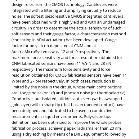
design rules from the CMOS technology. Cantilevers were
integrated with a filtering and amplifying circuitry to reduce
noise. The softest piezoresistive CMOS integrated cantilevers
have been obtained with a high yield and with an undamaged
circuitry. In order to determine the actual sensitivity of such
soft sensors and their gauge factor, a characterization method
(consisting in AFM actuation) has been developed. Gauge
factor for polysilicon deposited at CNM and at
AustriaMicroSystems was -12 and -9 respectively. The
maximum force sensitivity and force resolution obtained for
CNM fabricated sensors have been 11 V/nN and 28 nN
respectively. The maximum force sensitivity and force
resolution obtained for CMOS fabricated sensors have been 11
V/pN and 27 pN respectively. In both cases, resolution is
limited by the noise in the circuit, whose main contributions
are Hooge noise (or 1/f) and Johnson noise (or thermoelectric).
Conductive, but isolated, nitride cantilevers (with a wrapped
gold layer) with a sharp tip (that has an opened contact) have
been designed and fabricated to be used in conductive
measurements in liquid environments. Polysilicon tips
definition has been optimized to improve the whole probes
fabrication process, achieving apex radii smaller than 20 nm
using a dry etching by means of a DRIE equipment followed by