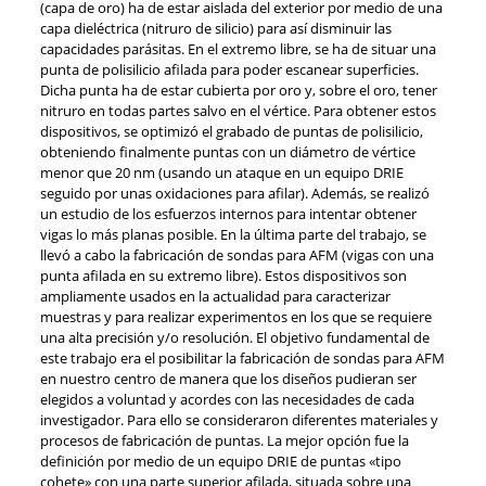
(capa de oro) ha de estar aislada del exterior por medio de una
capa dieléctrica (nitruro de silicio) para así disminuir las
capacidades parásitas. En el extremo libre, se ha de situar una
punta de polisilicio afilada para poder escanear superficies.
Dicha punta ha de estar cubierta por oro y, sobre el oro, tener
nitruro en todas partes salvo en el vértice. Para obtener estos
dispositivos, se optimizó el grabado de puntas de polisilicio,
obteniendo finalmente puntas con un diámetro de vértice
menor que 20 nm (usando un ataque en un equipo DRIE
seguido por unas oxidaciones para afilar). Además, se realizó
un estudio de los esfuerzos internos para intentar obtener
vigas lo más planas posible. En la última parte del trabajo, se
llevó a cabo la fabricación de sondas para AFM (vigas con una
punta afilada en su extremo libre). Estos dispositivos son
ampliamente usados en la actualidad para caracterizar
muestras y para realizar experimentos en los que se requiere
una alta precisión y/o resolución. El objetivo fundamental de
este trabajo era el posibilitar la fabricación de sondas para AFM
en nuestro centro de manera que los diseños pudieran ser
elegidos a voluntad y acordes con las necesidades de cada
investigador. Para ello se consideraron diferentes materiales y
procesos de fabricación de puntas. La mejor opción fue la
definición por medio de un equipo DRIE de puntas «tipo
cohete» con una parte superior afilada, situada sobre una