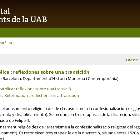
atólica :
Cita bibl
ica : reflexiones sobre una transición
e Barcelona. Departament d'Història Moderna i Contemporània)
tólica : reflexions sobre una transició
c Reformation : reflections on a Transition
 del pensamiento religioso desde el erasmismo a la confesionalización religiosa
simulo y disciplinamiento). Se reconocen tres etapas: la de la discreción, situ
nado de Felipe II.
pensament religiós des de l'erasmisme a la confessionalització religiosa del reg
linament). Es reconeixen tres etapes: la de la discrecció, situada entre 1520 y 1
 II.