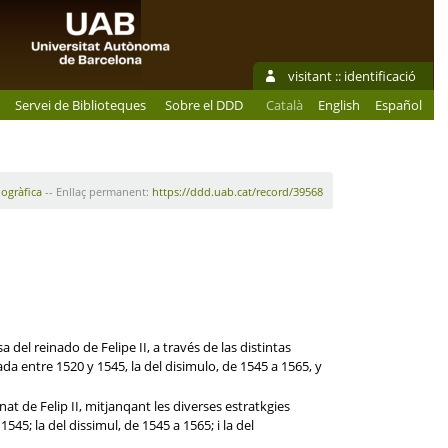
visitant ::
identificació
Servei de Biblioteques
Sobre el DDD
Català
English
Español
iogràfica
-- Enllaç permanent:
https://ddd.uab.cat/record/39568
 del reinado de Felipe II, a través de las distintas
ada entre 1520 y 1545, la del disimulo, de 1545 a 1565, y
nat de Felip II, mitjanqant les diverses estratkgies
545; la del dissimul, de 1545 a 1565; i la del