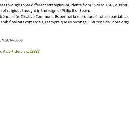
ss through three different strategies -prudente from 1520 to 1545, dissimul
 of religious thought in the reign of Philip II of Spain.
ència d'ús Creative Commons. Es permet la reproducció total o parcial, la dis
mb finalitats comercials, i sempre que es reconegui l'autoria de l'obra origi
ISSN 2014-6000
rits/article/view/23337