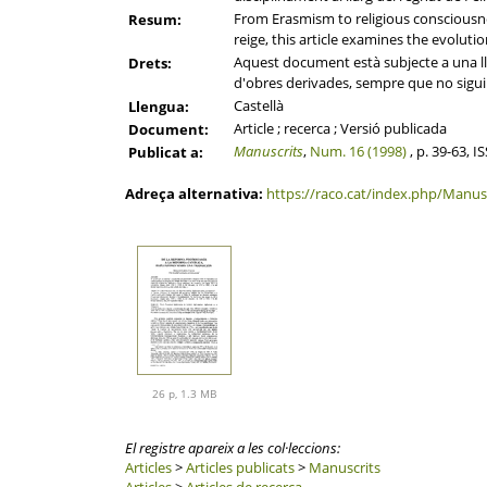
From Erasmism to religious consciousne
Resum:
reige, this article examines the evolution
Aquest document està subjecte a una llic
Drets:
d'obres derivades, sempre que no sigui a
Castellà
Llengua:
Article ; recerca ; Versió publicada
Document:
Manuscrits
,
Num. 16 (1998)
, p. 39-63, 
Publicat a:
Adreça alternativa:
https://raco.cat/index.php/Manusc
26 p, 1.3 MB
El registre apareix a les col·leccions:
Articles
>
Articles publicats
>
Manuscrits
Articles
>
Articles de recerca