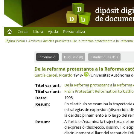
Cerca
Lliura
Ajuda
Personalitza
Pàgina inicial
>
Articles
>
Articles publicats
> De la reforma protestante a la Reforma c
Informació:
Discussió (0)
Estadístiques d'ús
De la reforma protestante a la Reforma catól
García Cárcel, Ricardo
1948-
(Universitat Autònoma d
De la Reforma protestant a la Reforma ca
Títol variant:
From Protestant Reformation to Catholi
Títol variant:
1998
Data:
En el articulo se examina la trayectoria
Resum:
estrategias de expresión (discreción, di
la del disciplinamiento a lo largo del rei
A I'article s'examina la trajectoria del 
Resum:
d'expressió (discrecció, dissimul i discip
disciplinament al llarg del regnat de Felip