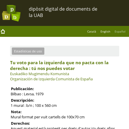
Català
English
Español
Estadísticas de uso
Tu voto para la izquierda que no pacta con la
derecha : tú nos puedes votar
Euskadiko Mugimendu Komunista
Organización de Izquierda Comunista de España
Publicación:
Bilbao : Levsa, 1979
Descripción:
1 mural : b/n ; 100 x 560 cm
Nota:
Mural format per vuit cartells de 100x70 cm
Derechos:
Aquest material està protegit per drets d'autor i/o drets afins.