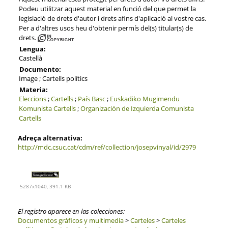
Podeu utilitzar aquest material en funció del que permet la
legislació de drets d'autor i drets afins d'aplicació al vostre cas.
Per a d'altres usos heu d'obtenir permís del(s) titular(s) de
drets.
Lengua:
Castellà
Documento:
Image ; Cartells polítics
Materia:
Eleccions
;
Cartells
;
País Basc
;
Euskadiko Mugimendu
Komunista
Cartells
;
Organización de Izquierda Comunista
Cartells
Adreça alternativa:
http://mdc.csuc.cat/cdm/ref/collection/josepvinyal/id/2979
5287x1040, 391.1 KB
El registro aparece en las colecciones:
Documentos gráficos y multimedia
>
Carteles
>
Carteles