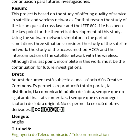
continuación para futuras investigaciones.
Resum:
This project is based on the study of offering quality of service
in satellite and wireless networks. For that reason the study of
the techniques of cross-layer and the IEEE 802. 11e has been
the key point for the theoretical development of this study.
Using the software network simulator, in the part of
simulations three situations consider: the study of the satellite
network, the study of the access method HCCA and the
interconnection of the satellite network with the wireless.
Although this last point, incomplete in this work, must be the
continuation for future investigations.
Drets:
Aquest document està subjecte a una llicència d'ús Creative
Commons. Es permet la reproducció total o parcial, la
distribució, i la comunicació pública de l'obra, sempre que no
sigui amb finalitats comercials, i sempre que es reconegui
l'autoria de l'obra original. No es permet la creació d'obres
derivades.
Llengua:
Anglès
Titulació:
Enginyeria de Telecomunicació / Telecommunication