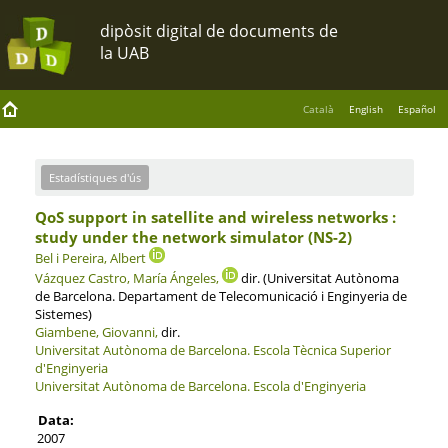
Català
English
Español
Estadístiques d'ús
QoS support in satellite and wireless networks :
study under the network simulator (NS-2)
Bel i Pereira, Albert
Vázquez Castro, María Ángeles,
dir. (Universitat Autònoma
de Barcelona. Departament de Telecomunicació i Enginyeria de
Sistemes)
Giambene, Giovanni,
dir.
Universitat Autònoma de Barcelona.
Escola Tècnica Superior
d'Enginyeria
Universitat Autònoma de Barcelona.
Escola d'Enginyeria
Data:
2007