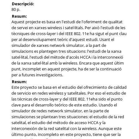
Descripció:
80 p.
Resum:
Aquest projecte es basa en l'estudi de l'oferiment de qualitat
de servei en xarxes wireless i satel·litals. Per això l'estudi de les
tècniques de cross-layer i del IEEE 802. 11e ha sigut el punt clau
per al desenvolupament teòric d'aquest estudi. Usant el
simulador de xarxes network simulator, a la part de
simulacions es plantegen tres situacions: l'estudi de la xarxa
satel·lital, l'estudi del mètode d'accés HCCA i la interconnexió
de la xarxa satel·lital amb la wireless. Encara que aquest últim
punt, incomplet en aquest projecte, ha de ser la continuació
per a futures investigacions.
Resum:
Este proyecto se basa en el estudio del ofrecimiento de calidad
de servicio en redes wireless y satelitales. Por eso el estudio de
las técnicas de cross-layer y del IEEE 802. 11eha sido el punto
clave para el desarrollo teórico de este estudio. Usando el
simulador de redes network simulator, en la parte de
simulaciones se plantean tres situaciones: el estudio de la red
satelital, el estudio del método de acceso HCCA y la
interconexión de la red satelital con la wireless. Aunque este
último punto, incompleto en este proyecto, tiene que ser la