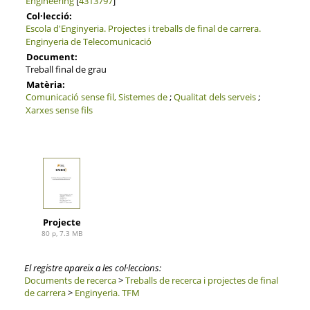
Engineering
[
4313797
]
Col·lecció:
Escola d'Enginyeria. Projectes i treballs de final de carrera.
Enginyeria de Telecomunicació
Document:
Treball final de grau
Matèria:
Comunicació sense fil, Sistemes de
;
Qualitat dels serveis
;
Xarxes sense fils
Projecte
80 p, 7.3 MB
El registre apareix a les col·leccions:
Documents de recerca
>
Treballs de recerca i projectes de final
de carrera
>
Enginyeria. TFM