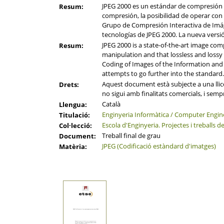
JPEG 2000 es un estándar de compresión d
Resum:
compresión, la posibilidad de operar co
Grupo de Compresión Interactiva de Imáge
tecnologías de JPEG 2000. La nueva versió
JPEG 2000 is a state-of-the-art image co
Resum:
manipulation and that lossless and loss
Coding of Images of the Information and 
attempts to go further into the standard.
Aquest document està subjecte a una llicè
Drets:
no sigui amb finalitats comercials, i semp
Català
Llengua:
Enginyeria Informàtica / Computer Engin
Titulació:
Escola d'Enginyeria. Projectes i treballs d
Col·lecció:
Treball final de grau
Document:
JPEG (Codificació estàndard d'imatges)
Matèria: