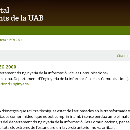
rrera
> BOI 2.0 :
Cita bibl
PEG 2000
rtament d'Enginyeria de la Informació i de les Comunicacions)
rcelona. Departament d'Enginyeria de la Informació i de les Comunicacions)
rior d'Enginyeria
'imatges que utilitza tècniques estat de l'art basades en la transformada wa
b dades comprimides i que es pot comprimir amb i sense pèrdua amb el mate
del departament d'Enginyeria de la Informació i les Comunicacions, pensada 
a tots els extrems de l'estàndard on la versió anterior no va arribar.