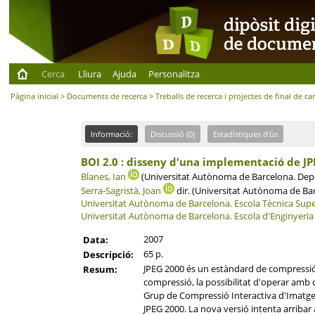
Cerca
Lliura
Ajuda
Personalitza
Pàgina inicial
>
Documents de recerca
>
Treballs de recerca i projectes de final de ca
Informació:
Discussió (0)
Estadístiques d'ús
BOI 2.0 : disseny d'una implementació de J
Blanes, Ian
(Universitat Autònoma de Barcelona. Depa
Serra-Sagristà, Joan
dir. (Universitat Autònoma de Ba
Universitat Autònoma de Barcelona.
Escola Tècnica Supe
Universitat Autònoma de Barcelona.
Escola d'Enginyeria
2007
Data:
65 p.
Descripció:
JPEG 2000 és un estàndard de compressió d
Resum:
compressió, la possibilitat d'operar am
Grup de Compressió Interactiva d'Imatges 
JPEG 2000. La nova versió intenta arribar 