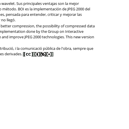
wavelet. Sus principales ventajas son la mejor
o método. BOI es la implementación de JPEG 2000 del
, pensada para entender, criticar y mejorar las
 no llegó.
 better compression, the possibility of compressed data
implementation done by the Group on Interactive
e and improve JPEG 2000 technologies. This new version
tribució, i la comunicació pública de l'obra, sempre que
res derivades.