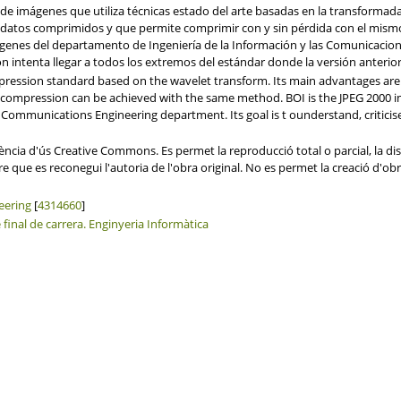
e imágenes que utiliza técnicas estado del arte basadas en la transformada 
n datos comprimidos y que permite comprimir con y sin pérdida con el mism
nes del departamento de Ingeniería de la Información y las Comunicaciones
n intenta llegar a todos los extremos del estándar donde la versión anterior
mpression standard based on the wavelet transform. Its main advantages are
y compression can be achieved with the same method. BOI is the JPEG 2000 
Communications Engineering department. Its goal is t ounderstand, criticis
ncia d'ús Creative Commons. Es permet la reproducció total o parcial, la dis
re que es reconegui l'autoria de l'obra original. No es permet la creació d'ob
eering
[
4314660
]
e final de carrera. Enginyeria Informàtica