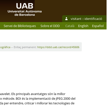
visitant ::
identificació
Servei de Biblioteques
Sobre el DDD
Català
English
Español
iogràfica
-- Enllaç permanent:
https://ddd.uab.cat/record/45606
velet. Els principals avantatges són la millor
ix mètode. BOI és la implementació de JPEG 2000 del
per entendre, criticar i millorar les tecnologies de