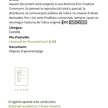
Aquest document està subjecte a una llicència d'ús Creative
Commons. Es permet la reproducció total o parcial, la
distribució, la comunicació pública de l'obra i la creació d'obres
derivades, fins i tot amb finalitats comercials, sempre i quan es
reconegui l'autoria de l'obra original.
Llengua:
Castellà
Pla d'estudis:
Llicenciat en Documentació
[
268
]
Document:
Objecte d'aprenentatge
2 p, 19.8 KB
El registre apareix a les col·leccions:
Materials acadèmics
>
Guies docents