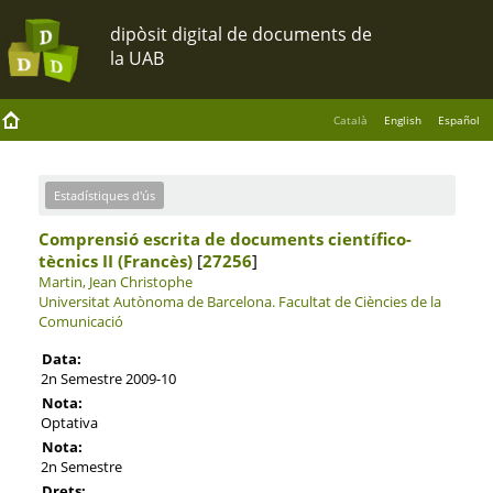
Català
English
Español
Estadístiques d'ús
Comprensió escrita de documents científico-
tècnics II (Francès)
[
27256
]
Martin, Jean Christophe
Universitat Autònoma de Barcelona.
Facultat de Ciències de la
Comunicació
Data:
2n Semestre 2009-10
Nota:
Optativa
Nota:
2n Semestre
Drets: