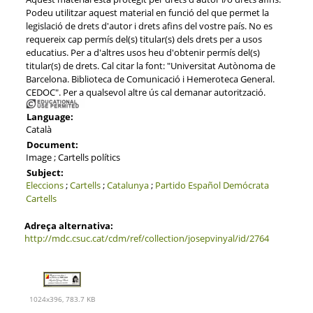
Podeu utilitzar aquest material en funció del que permet la
legislació de drets d'autor i drets afins del vostre país. No es
requereix cap permís del(s) titular(s) dels drets per a usos
educatius. Per a d'altres usos heu d'obtenir permís del(s)
titular(s) de drets. Cal citar la font: "Universitat Autònoma de
Barcelona. Biblioteca de Comunicació i Hemeroteca General.
CEDOC". Per a qualsevol altre ús cal demanar autorització.
Language:
Català
Document:
Image ; Cartells polítics
Subject:
Eleccions
;
Cartells
;
Catalunya
;
Partido Español Demócrata
Cartells
Adreça alternativa:
http://mdc.csuc.cat/cdm/ref/collection/josepvinyal/id/2764
1024x396, 783.7 KB