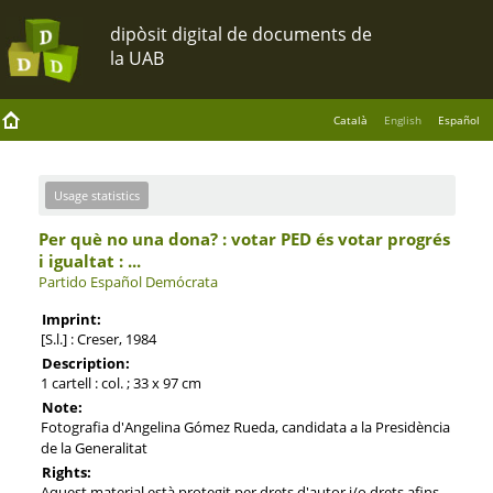
Català
English
Español
Usage statistics
Per què no una dona? : votar PED és votar progrés
i igualtat : ...
Partido Español Demócrata
Imprint:
[S.l.] : Creser, 1984
Description:
1 cartell : col. ; 33 x 97 cm
Note:
Fotografia d'Angelina Gómez Rueda, candidata a la Presidència
de la Generalitat
Rights:
Aquest material està protegit per drets d'autor i/o drets afins.