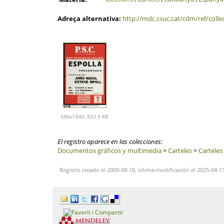
Adreça alternativa:
http://mdc.csuc.cat/cdm/ref/colle
686x1040, 833.5 KB
El registro aparece en las colecciones:
Documentos gráficos y multimedia
>
Carteles
>
Carteles 
Registro creado el 2009-09-18, última modificación el 2025-04-1