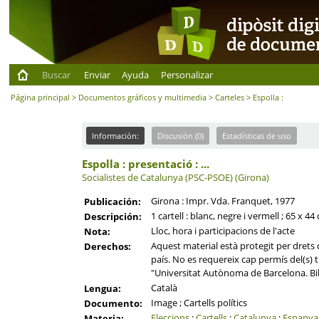
Buscar
Enviar
Ayuda
Personalizar
Página principal
>
Documentos gráficos y multimedia
>
Carteles
> Espolla :
Información:
Discusión (0)
Estadísticas de uso
Espolla : presentació : ...
Socialistes de Catalunya (PSC-PSOE) (Girona)
Girona : Impr. Vda. Franquet, 1977
Publicación:
1 cartell : blanc, negre i vermell ; 65 x 44
Descripción:
Lloc, hora i participacions de l'acte
Nota:
Aquest material està protegit per drets d
Derechos:
país. No es requereix cap permís del(s) ti
"Universitat Autònoma de Barcelona. Bi
Català
Lengua:
Image ; Cartells polítics
Documento:
Eleccions
;
Cartells
;
Catalunya
;
Espanya
Materia: