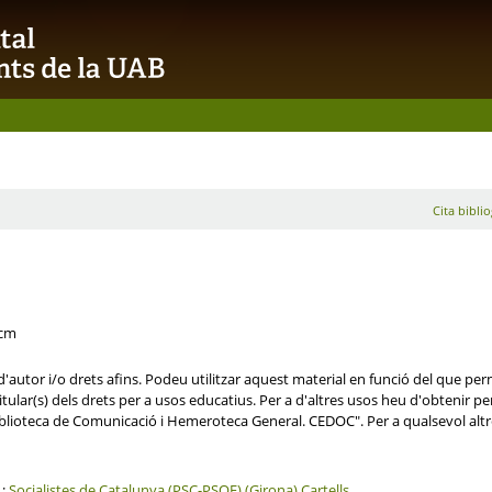
Cita biblio
 cm
'autor i/o drets afins. Podeu utilitzar aquest material en funció del que perme
tular(s) dels drets per a usos educatius. Per a d'altres usos heu d'obtenir permí
blioteca de Comunicació i Hemeroteca General. CEDOC". Per a qualsevol altr
;
Socialistes de Catalunya (PSC-PSOE) (Girona)
Cartells