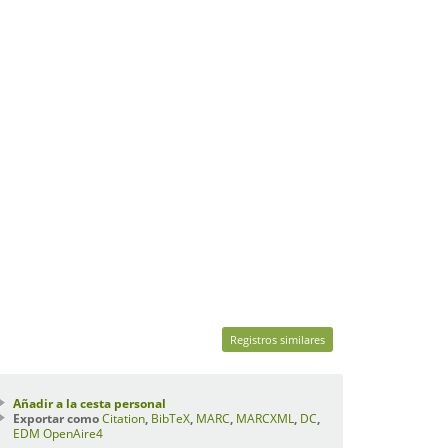
Registros similares
Añadir a la cesta personal
Exportar como
Citation
,
BibTeX
,
MARC
,
MARCXML
,
DC
,
EDM
OpenAire4