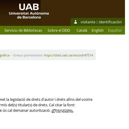
visitante ::
identificación
Servicio de Bibliotecas
Sobre el DDD
Català
English
Español
gráfica
-- Enlace permanente:
https://ddd.uab.cat/record/47514
t la legislació de drets d'autor i drets afins del vostre
s del(s) titular(s) de drets. Cal citar la font:
e ús cal demanar autorització.