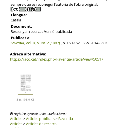
sempre que es reconegui l'autoria de l'obra original.
Llengua:
Català
Document:
Ressenya ; recerca ; Versió publicada
Publicat a:
Faventia
,
Vol. 9, Num. 2 (1987)
, p. 150-152, ISSN 2014-850X
Adreça alternativa:
https://raco.cat/index.php/Faventia/article/view/50517
3 p, 103.0 KB
El registre apareix a les col·leccions:
Articles
>
Articles publicats
>
Faventia
Articles
>
Articles de recerca