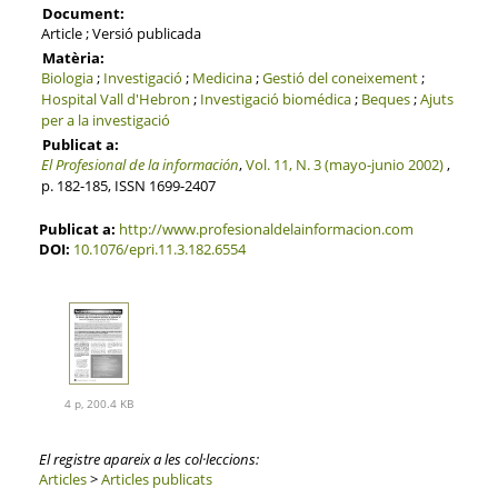
Document:
Article ; Versió publicada
Matèria:
Biologia
;
Investigació
;
Medicina
;
Gestió del coneixement
;
Hospital Vall d'Hebron
;
Investigació biomédica
;
Beques
;
Ajuts
per a la investigació
Publicat a:
El Profesional de la información
,
Vol. 11, N. 3 (mayo-junio 2002)
,
p. 182-185, ISSN 1699-2407
Publicat a:
http://www.profesionaldelainformacion.com
DOI:
10.1076/epri.11.3.182.6554
4 p, 200.4 KB
El registre apareix a les col·leccions:
Articles
>
Articles publicats