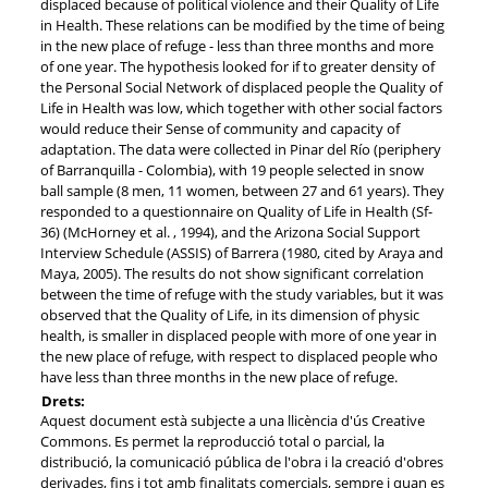
displaced because of political violence and their Quality of Life
in Health. These relations can be modified by the time of being
in the new place of refuge - less than three months and more
of one year. The hypothesis looked for if to greater density of
the Personal Social Network of displaced people the Quality of
Life in Health was low, which together with other social factors
would reduce their Sense of community and capacity of
adaptation. The data were collected in Pinar del Río (periphery
of Barranquilla - Colombia), with 19 people selected in snow
ball sample (8 men, 11 women, between 27 and 61 years). They
responded to a questionnaire on Quality of Life in Health (Sf-
36) (McHorney et al. , 1994), and the Arizona Social Support
Interview Schedule (ASSIS) of Barrera (1980, cited by Araya and
Maya, 2005). The results do not show significant correlation
between the time of refuge with the study variables, but it was
observed that the Quality of Life, in its dimension of physic
health, is smaller in displaced people with more of one year in
the new place of refuge, with respect to displaced people who
have less than three months in the new place of refuge.
Drets:
Aquest document està subjecte a una llicència d'ús Creative
Commons. Es permet la reproducció total o parcial, la
distribució, la comunicació pública de l'obra i la creació d'obres
derivades, fins i tot amb finalitats comercials, sempre i quan es