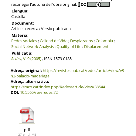
reconegui l'autoria de l'obra original.
Llengua:
Castellà
Document:
Article ; recerca ; Versió publicada
Matèria:
Redes sociales
;
Calidad de Vida
;
Desplazados
;
Colombia
;
Social Network Analysis
;
Quality of Life
;
Displacement
Publicat a:
Redes
,
V. 9 (2005)
, ISSN 1579-0185
Adreça original:
https://revistes.uab.cat/redes/article/view/v9-
n2-palacio-madariaga
Adreça alternativa:
https://raco.cat/index.php/Redes/article/view/38544
DOI:
10.5565/rev/redes.72
pdf
27 p, 1.1 MB