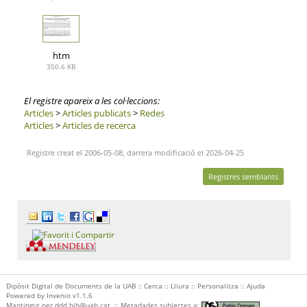
htm
350.6 KB
El registre apareix a les col·leccions:
Articles
>
Articles publicats
>
Redes
Articles
>
Articles de recerca
Registre creat el 2006-05-08, darrera modificació el 2026-04-25
Registres semblants
Dipòsit Digital de Documents de la UAB ::
Cerca
::
Lliura
::
Personalitza
::
Ajuda
Powered by
Invenio
v1.1.6
Mantingut per
ddd.bib@uab.cat
::
Metadades subjectes a: