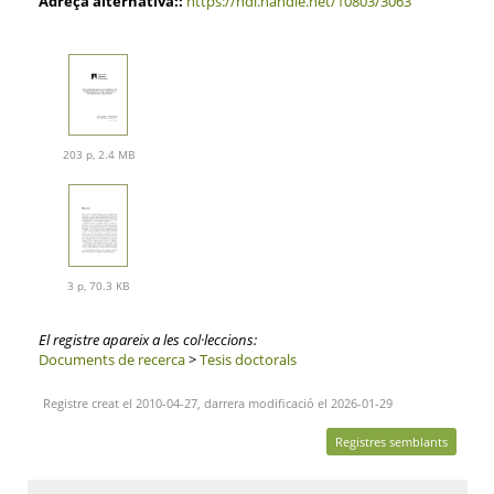
Adreça alternativa::
https://hdl.handle.net/10803/3063
203 p, 2.4 MB
3 p, 70.3 KB
El registre apareix a les col·leccions:
Documents de recerca
>
Tesis doctorals
Registre creat el 2010-04-27, darrera modificació el 2026-01-29
Registres semblants