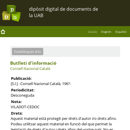
Català
English
Español
Estadístiques d'ús
Butlletí d'informació
Consell Nacional Català
Publicació:
[S.l.] : Consell Nacional Català, 196?-
Periodicitat:
Desconeguda
Nota:
VILADOT-CEDOC
Drets:
Aquest material està protegit per drets d'autor i/o drets afins.
Podeu utilitzar aquest material en funció del que permet la
legislació de drets d'autor i drets afins del vostre país. No es