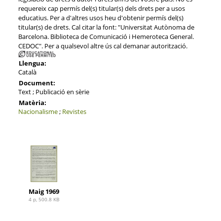
requereix cap permís del(s) titular(s) dels drets per a usos
educatius. Per a d'altres usos heu d'obtenir permís del(s)
titular(s) de drets. Cal citar la font: "Universitat Autònoma de
Barcelona. Biblioteca de Comunicació i Hemeroteca General.
CEDOC". Per a qualsevol altre ús cal demanar autorització.
Llengua:
Català
Document:
Text ; Publicació en sèrie
Matèria:
Nacionalisme
;
Revistes
Maig 1969
4 p, 500.8 KB