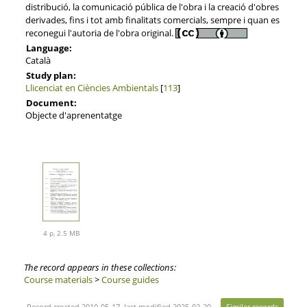
distribució, la comunicació pública de l'obra i la creació d'obres
derivades, fins i tot amb finalitats comercials, sempre i quan es
reconegui l'autoria de l'obra original.
Language:
Català
Study plan:
Llicenciat en Ciències Ambientals
[
113
]
Document:
Objecte d'aprenentatge
4 p, 2.5 MB
The record appears in these collections:
Course materials
>
Course guides
Record created 2010-05-17, last modified 2025-02-20
Similar records