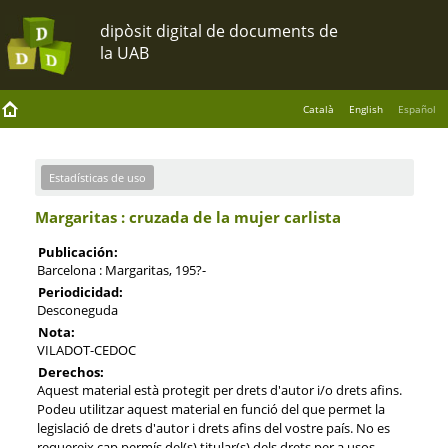
Català
English
Español
Estadísticas de uso
Margaritas : cruzada de la mujer carlista
Publicación:
Barcelona : Margaritas, 195?-
Periodicidad:
Desconeguda
Nota:
VILADOT-CEDOC
Derechos:
Aquest material està protegit per drets d'autor i/o drets afins.
Podeu utilitzar aquest material en funció del que permet la
legislació de drets d'autor i drets afins del vostre país. No es
requereix cap permís del(s) titular(s) dels drets per a usos