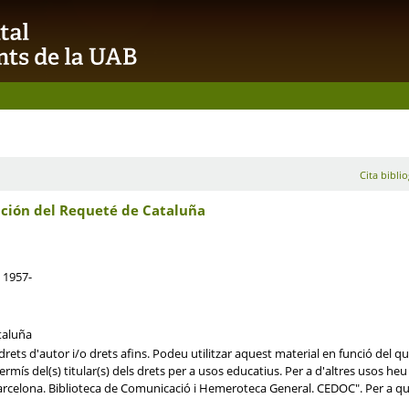
Cita biblio
mación del Requeté de Cataluña
 1957-
taluña
rets d'autor i/o drets afins. Podeu utilitzar aquest material en funció del que
mís del(s) titular(s) dels drets per a usos educatius. Per a d'altres usos heu d
rcelona. Biblioteca de Comunicació i Hemeroteca General. CEDOC". Per a qua