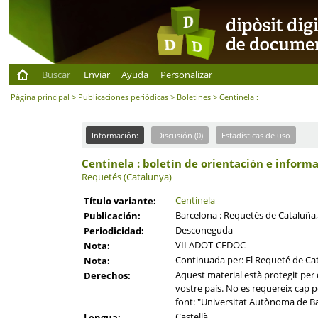
Buscar
Enviar
Ayuda
Personalizar
Página principal
>
Publicaciones periódicas
>
Boletines
> Centinela :
Información:
Discusión (0)
Estadísticas de uso
Centinela : boletín de orientación e infor
Requetés (Catalunya)
Centinela
Título variante:
Barcelona : Requetés de Cataluña,
Publicación:
Desconeguda
Periodicidad:
VILADOT-CEDOC
Nota:
Continuada per: El Requeté de Ca
Nota:
Aquest material està protegit per d
Derechos:
vostre país. No es requereix cap per
font: "Universitat Autònoma de Ba
Castellà
Lengua: