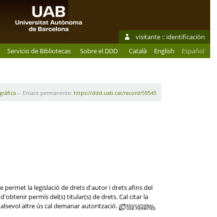
visitante ::
identificación
Servicio de Bibliotecas
Sobre el DDD
Català
English
Español
gráfica
-- Enlace permanente:
https://ddd.uab.cat/record/59545
 permet la legislació de drets d'autor i drets afins del
'obtenir permís del(s) titular(s) de drets. Cal citar la
lsevol altre ús cal demanar autorització.