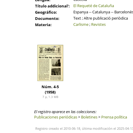
El Requeté de Cataluña
Título addicional':
Espanya -- Catalunya -- Barcelonès
Geográfico:
Text ; Altre publicació periòdica
Documento:
Carlisme
;
Revistes
Materia:
Núm. 4-5
(1958)
7 p, 1.3 MB
El registro aparece en las colecciones:
Publicaciones periódicas
>
Boletines
>
Prensa política
Registro creado el 2010-06-18, última modificación el 2025-04-1