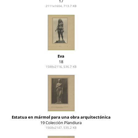
17
2111x1604, 713.7 KB
Eva
18
1588x2116, 536.7 KB
Estatua en mármol para una obra arquitectónica
19 Colección Plandiura
1568x2147, 535.2 KB