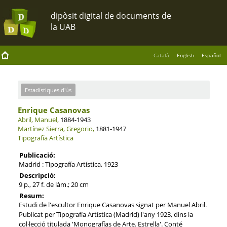
Català
English
Español
Estadístiques d'ús
Enrique Casanovas
Abril, Manuel,
1884-1943
Martínez Sierra, Gregorio,
1881-1947
Tipografía Artística
Publicació:
Madrid : Tipografía Artística, 1923
Descripció:
9 p., 27 f. de làm.; 20 cm
Resum:
Estudi de l'escultor Enrique Casanovas signat per Manuel Abril.
Publicat per Tipografía Artística (Madrid) l'any 1923, dins la
col·lecció titulada 'Monografías de Arte. Estrella'. Conté