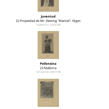
Juventud
22 Propiedad de Mr. Deering "Maricel", Sitges
1628x2151, 536.6 KB
Pollensina
23 Mallorca
1612x2120, 508.9 KB