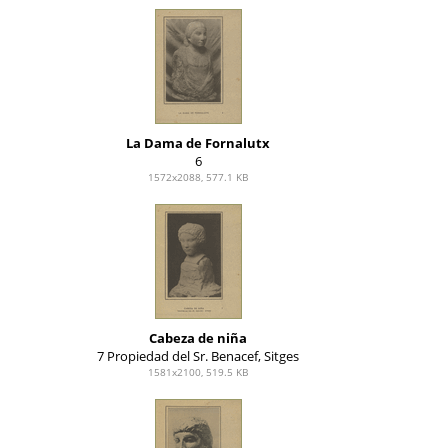
La Dama de Fornalutx
6
1572x2088, 577.1 KB
Cabeza de niña
7 Propiedad del Sr. Benacef, Sitges
1581x2100, 519.5 KB