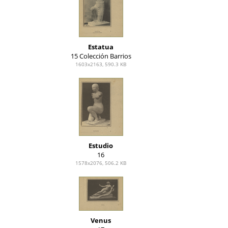
Estatua
15 Colección Barrios
1603x2163, 590.3 KB
Estudio
16
1578x2076, 506.2 KB
Venus