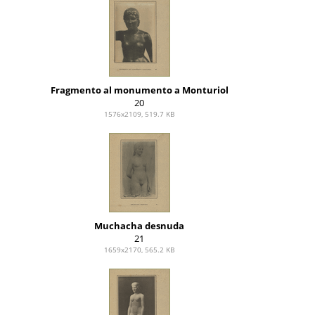
Fragmento al monumento a Monturiol
20
1576x2109, 519.7 KB
Muchacha desnuda
21
1659x2170, 565.2 KB