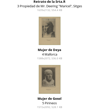
Retrato de la Srta.R
3 Propiedad de Mr. Deering "Maricel", Sitges
1639x2132, 554.4 KB
Mujer de Deya
4 Mallorca
1588x2072, 536.0 KB
Mujer de Gosol
5 Pirineos
1572x2092, 528.1 KB