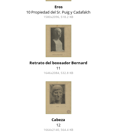
Eros
10 Propiedad del Sr. Puig y Cadafalch
1580x2096, 518.2 KB
Retrato del boxeador Bernard
11
1646x2084, 532.8 KB
Cabeza
12
1664x2140, 564.4 KB