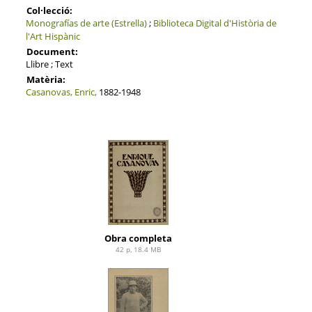
Col·lecció:
Monografías de arte (Estrella)
;
Biblioteca Digital d'Història de
l'Art Hispànic
Document:
Llibre ; Text
Matèria:
Casanovas, Enric,
1882-1948
Obra completa
42 p, 18.4 MB