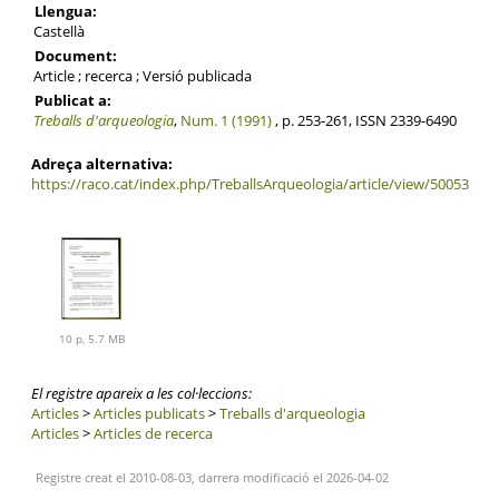
Llengua:
Castellà
Document:
Article ; recerca ; Versió publicada
Publicat a:
Treballs d'arqueologia
,
Num. 1 (1991)
, p. 253-261, ISSN 2339-6490
Adreça alternativa:
https://raco.cat/index.php/TreballsArqueologia/article/view/50053
10 p, 5.7 MB
El registre apareix a les col·leccions:
Articles
>
Articles publicats
>
Treballs d'arqueologia
Articles
>
Articles de recerca
Registre creat el 2010-08-03, darrera modificació el 2026-04-02