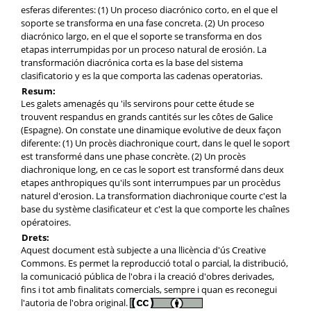
esferas diferentes: (1) Un proceso diacrónico corto, en el que el
soporte se transforma en una fase concreta. (2) Un proceso
diacrónico largo, en el que el soporte se transforma en dos
etapas interrumpidas por un proceso natural de erosión. La
transformación diacrónica corta es la base del sistema
clasificatorio y es la que comporta las cadenas operatorias.
Resum:
Les galets amenagés qu 'ils servirons pour cette étude se
trouvent respandus en grands cantités sur les côtes de Galice
(Espagne). On constate une dinamique evolutive de deux façon
diferente: (1) Un procès diachronique court, dans le quel le soport
est transformé dans une phase concrète. (2) Un procès
diachronique long, en ce cas le soport est transformé dans deux
etapes anthropiques qu'ils sont interrumpues par un procèdus
naturel d'erosion. La transformation diachronique courte c'est la
base du système clasificateur et c'est la que comporte les chaînes
opératoires.
Drets:
Aquest document està subjecte a una llicència d'ús Creative
Commons. Es permet la reproducció total o parcial, la distribució,
la comunicació pública de l'obra i la creació d'obres derivades,
fins i tot amb finalitats comercials, sempre i quan es reconegui
l'autoria de l'obra original.