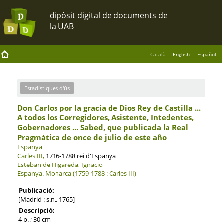
Català
English
Español
Estadístiques d'ús
Don Carlos por la gracia de Dios Rey de Castilla ...
A todos los Corregidores, Asistente, Intedentes,
Gobernadores ... Sabed, que publicada la Real
Pragmática de once de julio de este año
Espanya
Carles III,
1716-1788 rei d'Espanya
Esteban de Higareda, Ignacio
Espanya.
Monarca (1759-1788 : Carles III)
Publicació:
[Madrid : s.n., 1765]
Descripció:
4 p. ; 30 cm