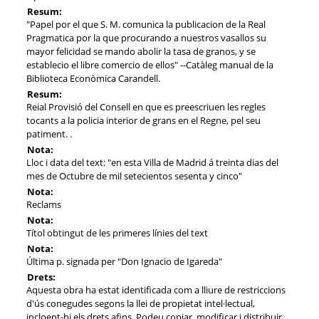
Resum:
"Papel por el que S. M. comunica la publicacion de la Real
Pragmatica por la que procurando a nuestros vasallos su
mayor felicidad se mando abolir la tasa de granos, y se
establecio el libre comercio de ellos" --Catàleg manual de la
Biblioteca Econòmica Carandell.
Resum:
Reial Provisió del Consell en que es preescriuen les regles
tocants a la policia interior de grans en el Regne, pel seu
patiment. .
Nota:
Lloc i data del text: "en esta Villa de Madrid á treinta dias del
mes de Octubre de mil setecientos sesenta y cinco"
Nota:
Reclams
Nota:
Títol obtingut de les primeres línies del text
Nota:
Última p. signada per "Don Ignacio de Igareda"
Drets:
Aquesta obra ha estat identificada com a lliure de restriccions
d'ús conegudes segons la llei de propietat intel·lectual,
incloent-hi els drets afins. Podeu copiar, modificar i distribuir