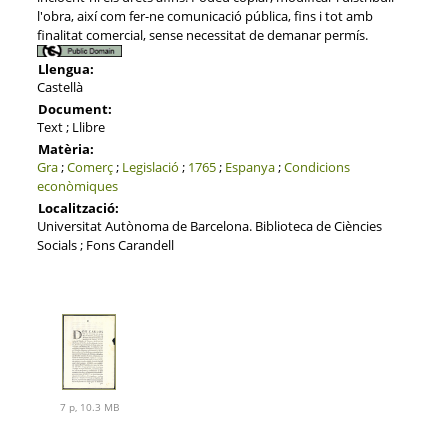
l'obra, així com fer-ne comunicació pública, fins i tot amb
finalitat comercial, sense necessitat de demanar permís.
Llengua:
Castellà
Document:
Text ; Llibre
Matèria:
Gra
;
Comerç
;
Legislació
;
1765
;
Espanya
;
Condicions
econòmiques
Localització:
Universitat Autònoma de Barcelona. Biblioteca de Ciències
Socials ; Fons Carandell
7 p, 10.3 MB