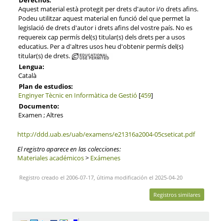
Aquest material està protegit per drets d'autor i/o drets afins.
Podeu utilitzar aquest material en funció del que permet la
legislació de drets d'autor i drets afins del vostre país. No es
requereix cap permís del(s) titular(s) dels drets per a usos
educatius. Per a d'altres usos heu d'obtenir permís del(s)
titular(s) de drets.
Lengua:
Català
Plan de estudios:
Enginyer Tècnic en Informàtica de Gestió
[
459
]
Documento:
Examen ; Altres
http://ddd.uab.es/uab/examens/e21316a2004-05cseticat.pdf
El registro aparece en las colecciones:
Materiales académicos
>
Exámenes
Registro creado el 2006-07-17, última modificación el 2025-04-20
Registros similares