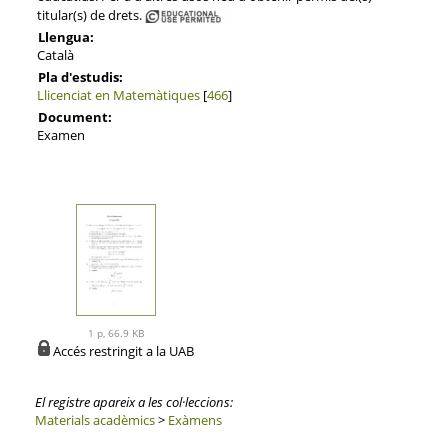
titular(s) de drets.
Llengua:
Català
Pla d'estudis:
Llicenciat en Matemàtiques
[
466
]
Document:
Examen
1 p, 66.9 KB
Accés restringit a la UAB
El registre apareix a les col·leccions:
Materials acadèmics
>
Exàmens