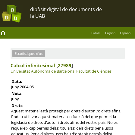
Català
English
Español
Estadístiques d'ús
Càlcul infinitesimal
[
27989
]
Universitat Autònoma de Barcelona.
Facultat de Ciències
Data:
Juny 2004-05
Nota:
Juny
Drets:
Aquest material està protegit per drets d'autor i/o drets afins.
Podeu utilitzar aquest material en funció del que permet la
legislació de drets d'autor i drets afins del vostre país. No es
requereix cap permís del(s) titular(s) dels drets per a usos
educatius. Per a d'altres usos heu d'obtenir permís del(s)