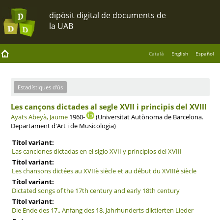
Català
English
Español
Estadístiques d'ús
Les cançons dictades al segle XVII i principis del XVIII
Ayats Abeyà, Jaume
1960-
(Universitat Autònoma de Barcelona.
Departament d'Art i de Musicologia)
Títol variant:
Las canciones dictadas en el siglo XVII y principios del XVIII
Títol variant:
Les chansons dictées au XVIIè siècle et au début du XVIIIè siècle
Títol variant:
Dictated songs of the 17th century and early 18th century
Títol variant:
Die Ende des 17., Anfang des 18. Jahrhunderts diktierten Lieder