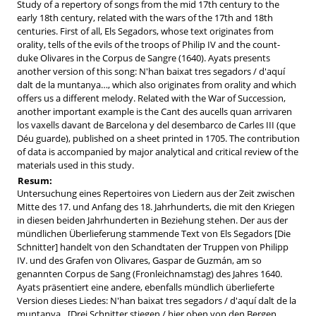
Study of a repertory of songs from the mid 17th century to the
early 18th century, related with the wars of the 17th and 18th
centuries. First of all, Els Segadors, whose text originates from
orality, tells of the evils of the troops of Philip IV and the count-
duke Olivares in the Corpus de Sangre (1640). Ayats presents
another version of this song: N'han baixat tres segadors / d'aquí
dalt de la muntanya…, which also originates from orality and which
offers us a different melody. Related with the War of Succession,
another important example is the Cant des aucells quan arrivaren
los vaxells davant de Barcelona y del desembarco de Carles III (que
Déu guarde), published on a sheet printed in 1705. The contribution
of data is accompanied by major analytical and critical review of the
materials used in this study.
Resum:
Untersuchung eines Repertoires von Liedern aus der Zeit zwischen
Mitte des 17. und Anfang des 18. Jahrhunderts, die mit den Kriegen
in diesen beiden Jahrhunderten in Beziehung stehen. Der aus der
mündlichen Überlieferung stammende Text von Els Segadors [Die
Schnitter] handelt von den Schandtaten der Truppen von Philipp
IV. und des Grafen von Olivares, Gaspar de Guzmán, am so
genannten Corpus de Sang (Fronleichnamstag) des Jahres 1640.
Ayats präsentiert eine andere, ebenfalls mündlich überlieferte
Version dieses Liedes: N'han baixat tres segadors / d'aquí dalt de la
muntanya…[Drei Schnitter stiegen / hier oben von den Bergen