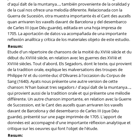
d'aquí dalt de la muntanya…, también proveniente de la oralidad y
de la cual nos ofrece una melodía diferente. Relacionada con la
Guerra de Sucesión, otra muestra importante és el Cant des aucells
quan arrivaren los vaxells davant de Barcelona y del desembarco
de Carles III (que Déu guarde), editada en una hoja impresa de
1705. La aportación de datos va acompañada de una importante
reflexión analítica y crítica de los materiales objeto de este estudio.
Resum:
Etude d'un répertoire de chansons de la moitié du XVIIè siècle et du
début du XVIIIè siècle, en relation avec les guerres des XVIIè et
XVIIIè siècles. Tout d'abord, Els Segadors, dont le texte, qui provient
de la tradition orale, explique les malversations des troupes de
Philippe IV et du comte-duc d'Olivares à l'occasion du Corpus de
Sang (1640). Ayats nous présente une autre version de cette
chanson: N'han baixat tres segadors / d'aquí dalt de la muntanya…,
qui provient aussi de la tradition orale et qui présente une mélodie
différente. Un autre chanson importante, en relation avec la Guerre
de Succession, est le Cant des aucells quan arrivaren los vaxells
davant de Barcelona y del desembarco de Carles III (que Déu
guarde), présenté sur une page imprimée de 1705. L'apport de
données est accompagné d'une importante réflexion analytique et
critique sur les oeuvres qui font l'objet de l'étude.
Resum: