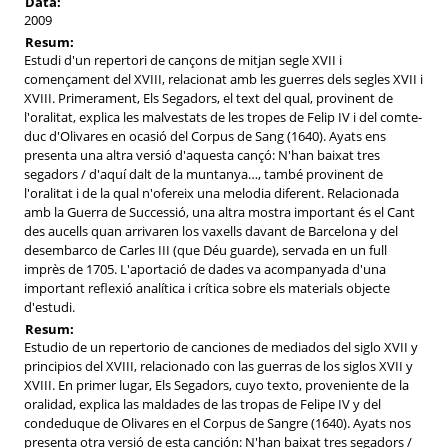
Data:
2009
Resum:
Estudi d'un repertori de cançons de mitjan segle XVII i
començament del XVIII, relacionat amb les guerres dels segles XVII i
XVIII. Primerament, Els Segadors, el text del qual, provinent de
l'oralitat, explica les malvestats de les tropes de Felip IV i del comte-
duc d'Olivares en ocasió del Corpus de Sang (1640). Ayats ens
presenta una altra versió d'aquesta cançó: N'han baixat tres
segadors / d'aquí dalt de la muntanya…, també provinent de
l'oralitat i de la qual n'ofereix una melodia diferent. Relacionada
amb la Guerra de Successió, una altra mostra important és el Cant
des aucells quan arrivaren los vaxells davant de Barcelona y del
desembarco de Carles III (que Déu guarde), servada en un full
imprès de 1705. L'aportació de dades va acompanyada d'una
important reflexió analítica i crítica sobre els materials objecte
d'estudi.
Resum:
Estudio de un repertorio de canciones de mediados del siglo XVII y
principios del XVIII, relacionado con las guerras de los siglos XVII y
XVIII. En primer lugar, Els Segadors, cuyo texto, proveniente de la
oralidad, explica las maldades de las tropas de Felipe IV y del
condeduque de Olivares en el Corpus de Sangre (1640). Ayats nos
presenta otra versió de esta canción: N'han baixat tres segadors /