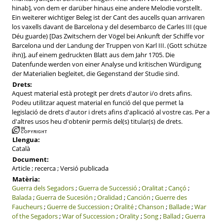
hinab], von dem er darüber hinaus eine andere Melodie vorstellt.
Ein weiterer wichtiger Beleg ist der Cant des aucells quan arrivaren
los vaxells davant de Barcelona y del desembarco de Carles III (que
Déu guarde) [Das Zwitschern der Vögel bei Ankunft der Schiffe vor
Barcelona und der Landung der Truppen von Karl III. (Gott schütze
ihn)], auf einem gedruckten Blatt aus dem Jahr 1705. Die
Datenfunde werden von einer Analyse und kritischen Würdigung
der Materialien begleitet, die Gegenstand der Studie sind.
Drets:
Aquest material està protegit per drets d'autor i/o drets afins.
Podeu utilitzar aquest material en funció del que permet la
legislació de drets d'autor i drets afins d'aplicació al vostre cas. Per a
d'altres usos heu d'obtenir permís del(s) titular(s) de drets.
Llengua:
Català
Document:
Article ; recerca ; Versió publicada
Matèria:
Guerra dels Segadors
;
Guerra de Successió
;
Oralitat
;
Cançó
;
Balada
;
Guerra de Sucesión
;
Oralidad
;
Canción
;
Guerre des
Faucheurs
;
Guerre de Succession
;
Oralité
;
Chanson
;
Ballade
;
War
of the Segadors
;
War of Succession
;
Orality
;
Song
;
Ballad
;
Guerra