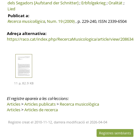
dels Segadors [Aufstand der Schnitter]
;
Erbfolgekrieg
;
Oralität
;
Lied
Publicat a:
Recerca musicològica
,
Num. 19 (2009)
, p. 229-240, ISSN 2339-6504
Adreça alternativa:
https://raco.cat/index.php/RecercaMusicologica/article/view/208634
11 p, 82.9 KB
El registre apareix a les col·leccions:
Articles
>
Articles publicats
>
Recerca musicològica
Articles
>
Articles de recerca
Registre creat el 2010-11-12, darrera modificació el 2026-04-04
Registres semblants